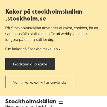
Kakor på stockholmskallan
.stockholm.se
På Stockholmskällan använder vi kakor, cookies, för att
sammanställa statistik och för att webbplatsen ska
fungera på ett bra sätt för dig.
Om kakor på Stockholmskällan
Godkänn alla kakor
Välj vilka kakor vi får använda
Till
Till
Stockholmskällan
navigationen
huvudinnehållet
Historia i ord, ljud och bild