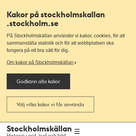
Kakor på stockholmskallan
.stockholm.se
På Stockholmskällan använder vi kakor, cookies, för att
sammanställa statistik och för att webbplatsen ska
fungera på ett bra sätt för dig.
Om kakor på Stockholmskällan
Godkänn alla kakor
Välj vilka kakor vi får använda
Till
Till
Stockholmskällan
navigationen
huvudinnehållet
Historia i ord, ljud och bild