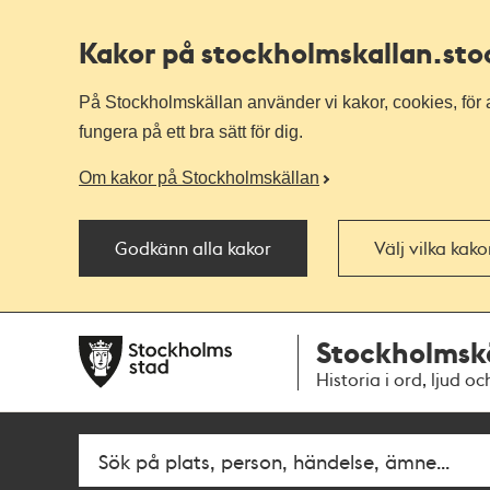
Kakor på stockholmskallan
.st
På Stockholmskällan använder vi kakor, cookies, för a
fungera på ett bra sätt för dig.
Om kakor på Stockholmskällan
Godkänn alla kakor
Välj vilka kak
Till
Till
Stockholmsk
navigationen
huvudinnehållet
Historia i ord, ljud oc
Sök
Fritextsök