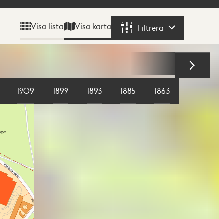
Visa karta
Visa lista
Filtrera
Filtrera
1909
1899
1893
1885
1863
1855