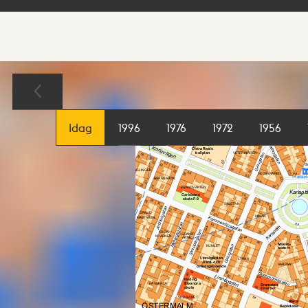
Sökresultat
Karta
Idag
1996
1976
1972
1956