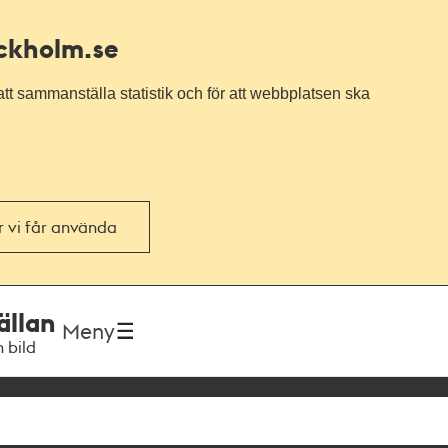
ockholm.se
tt sammanställa statistik och för att webbplatsen ska
or vi får använda
ällan
Meny
h bild