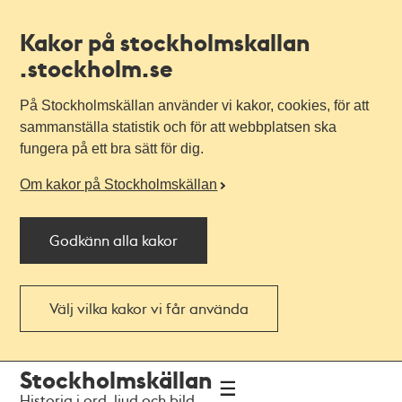
Kakor på stockholmskallan
.stockholm.se
På Stockholmskällan använder vi kakor, cookies, för att
sammanställa statistik och för att webbplatsen ska
fungera på ett bra sätt för dig.
Om kakor på Stockholmskällan
Godkänn alla kakor
Välj vilka kakor vi får använda
Till
Till
Stockholmskällan
navigationen
huvudinnehållet
Historia i ord, ljud och bild