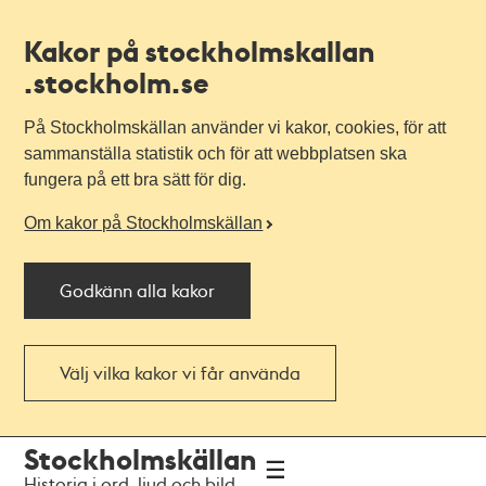
Kakor på stockholmskallan
.stockholm.se
På Stockholmskällan använder vi kakor, cookies, för att
sammanställa statistik och för att webbplatsen ska
fungera på ett bra sätt för dig.
Om kakor på Stockholmskällan
Godkänn alla kakor
Välj vilka kakor vi får använda
Till
Till
Stockholmskällan
navigationen
huvudinnehållet
Historia i ord, ljud och bild