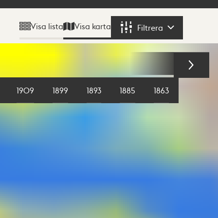
Visa karta
Visa lista
Filtrera
Filtrera
1909
1899
1893
1885
1863
1855