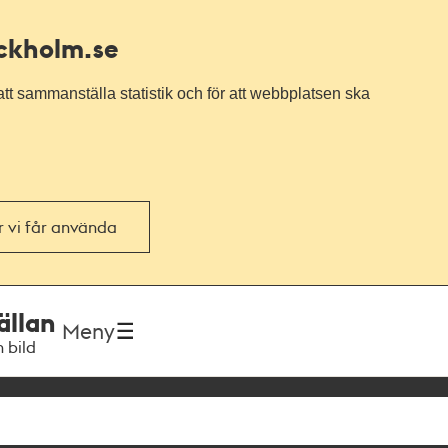
ockholm.se
tt sammanställa statistik och för att webbplatsen ska
or vi får använda
ällan
Meny
h bild