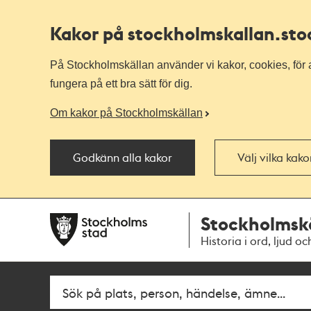
Kakor på stockholmskallan
.st
På Stockholmskällan använder vi kakor, cookies, för a
fungera på ett bra sätt för dig.
Om kakor på Stockholmskällan
Godkänn alla kakor
Välj vilka kak
Till
Till
Stockholmsk
navigationen
huvudinnehållet
Historia i ord, ljud oc
Sök
Fritextsök