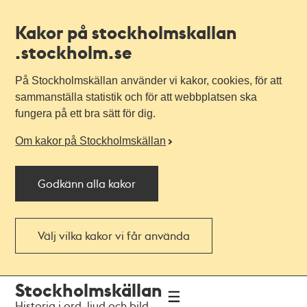
Kakor på stockholmskallan
.stockholm.se
På Stockholmskällan använder vi kakor, cookies, för att
sammanställa statistik och för att webbplatsen ska
fungera på ett bra sätt för dig.
Om kakor på Stockholmskällan
Godkänn alla kakor
Välj vilka kakor vi får använda
Till
Till
Stockholmskällan
navigationen
huvudinnehållet
Historia i ord, ljud och bild