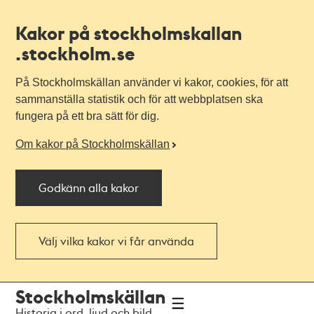
Kakor på stockholmskallan
.stockholm.se
På Stockholmskällan använder vi kakor, cookies, för att
sammanställa statistik och för att webbplatsen ska
fungera på ett bra sätt för dig.
Om kakor på Stockholmskällan
Godkänn alla kakor
Välj vilka kakor vi får använda
Till
Till
Stockholmskällan
navigationen
huvudinnehållet
Historia i ord, ljud och bild