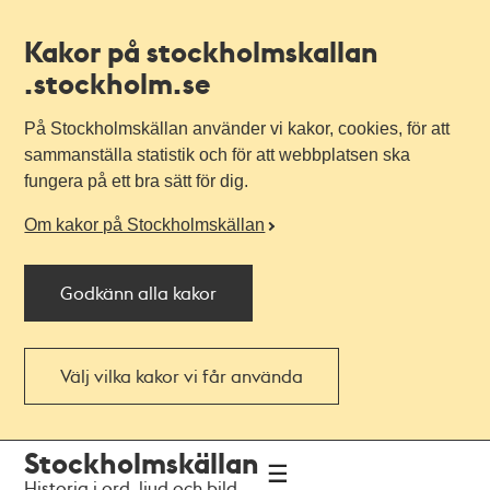
Kakor på stockholmskallan
.stockholm.se
På Stockholmskällan använder vi kakor, cookies, för att
sammanställa statistik och för att webbplatsen ska
fungera på ett bra sätt för dig.
Om kakor på Stockholmskällan
Godkänn alla kakor
Välj vilka kakor vi får använda
Till
Till
Stockholmskällan
navigationen
huvudinnehållet
Historia i ord, ljud och bild