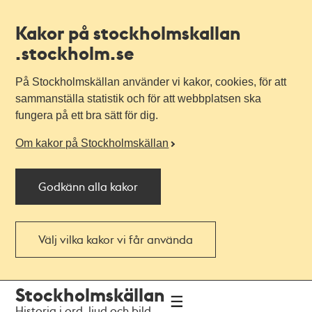
Kakor på stockholmskallan
.stockholm.se
På Stockholmskällan använder vi kakor, cookies, för att
sammanställa statistik och för att webbplatsen ska
fungera på ett bra sätt för dig.
Om kakor på Stockholmskällan
Godkänn alla kakor
Välj vilka kakor vi får använda
Till
Till
Stockholmskällan
navigationen
huvudinnehållet
Historia i ord, ljud och bild