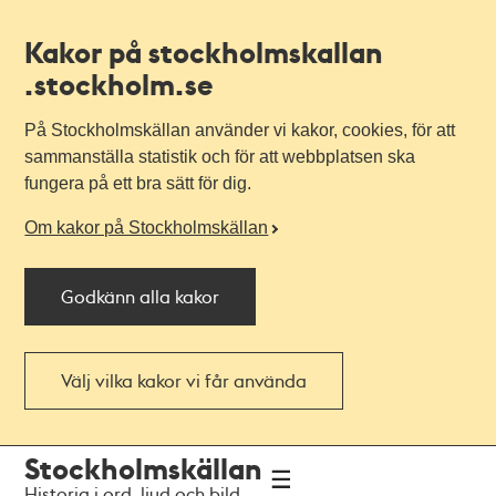
Kakor på stockholmskallan
.stockholm.se
På Stockholmskällan använder vi kakor, cookies, för att
sammanställa statistik och för att webbplatsen ska
fungera på ett bra sätt för dig.
Om kakor på Stockholmskällan
Godkänn alla kakor
Välj vilka kakor vi får använda
Till
Till
Stockholmskällan
navigationen
huvudinnehållet
Historia i ord, ljud och bild