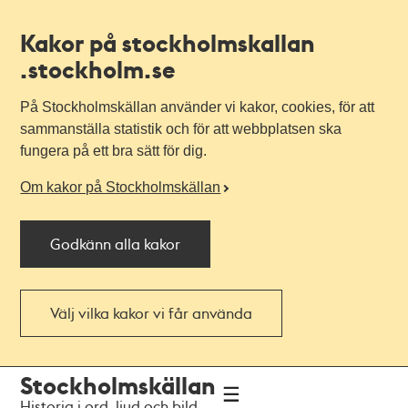
Kakor på stockholmskallan
.stockholm.se
På Stockholmskällan använder vi kakor, cookies, för att
sammanställa statistik och för att webbplatsen ska
fungera på ett bra sätt för dig.
Om kakor på Stockholmskällan
Godkänn alla kakor
Välj vilka kakor vi får använda
Till
Till
Stockholmskällan
navigationen
huvudinnehållet
Historia i ord, ljud och bild