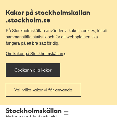
Kakor på stockholmskallan
.stockholm.se
På Stockholmskällan använder vi kakor, cookies, för att
sammanställa statistik och för att webbplatsen ska
fungera på ett bra sätt för dig.
Om kakor på Stockholmskällan
Godkänn alla kakor
Välj vilka kakor vi får använda
Till
Till
Stockholmskällan
navigationen
huvudinnehållet
Historia i ord, ljud och bild