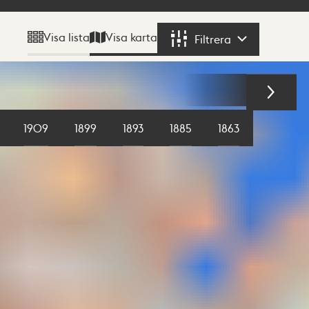
Visa karta
Visa lista
Filtrera
Filtrera
1909
1899
1893
1885
1863
1855