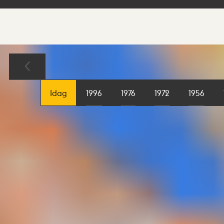
Sökresultat
Karta
Idag
1996
1976
1972
1956