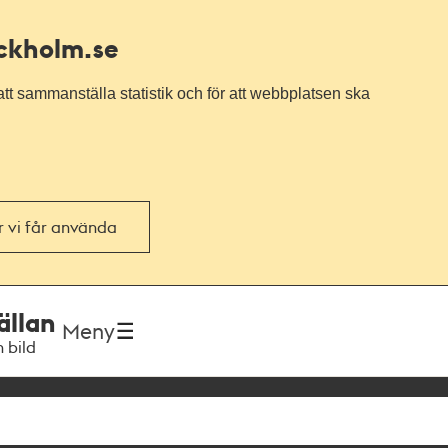
ockholm.se
tt sammanställa statistik och för att webbplatsen ska
or vi får använda
ällan
Meny
h bild