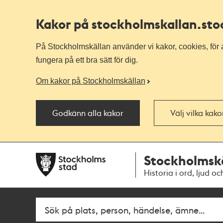
Kakor på stockholmskallan
.st
På Stockholmskällan använder vi kakor, cookies, för a
fungera på ett bra sätt för dig.
Om kakor på Stockholmskällan
Godkänn alla kakor
Välj vilka kak
Till
Till
Stockholmsk
navigationen
huvudinnehållet
Historia i ord, ljud oc
Sök
Fritextsök