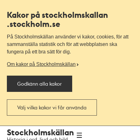
Kakor på stockholmskallan
.stockholm.se
På Stockholmskällan använder vi kakor, cookies, för att
sammanställa statistik och för att webbplatsen ska
fungera på ett bra sätt för dig.
Om kakor på Stockholmskällan
Godkänn alla kakor
Välj vilka kakor vi får använda
Till
Till
Stockholmskällan
navigationen
huvudinnehållet
Historia i ord, ljud och bild