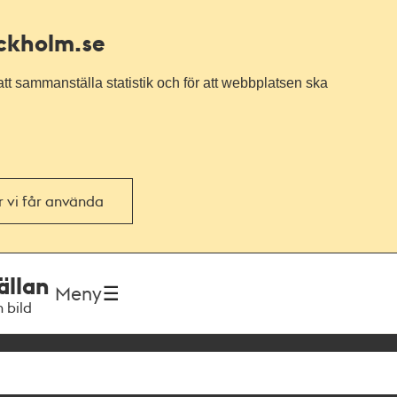
ockholm.se
tt sammanställa statistik och för att webbplatsen ska
or vi får använda
ällan
Meny
h bild