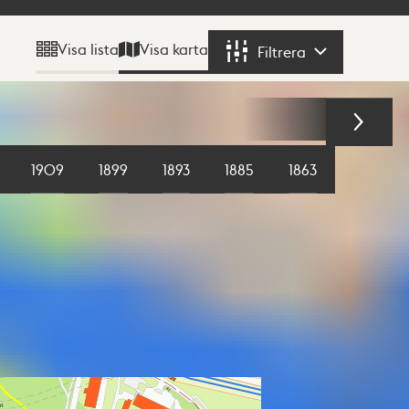
Visa karta
Visa lista
Filtrera
Filtrera
1909
1899
1893
1885
1863
1855