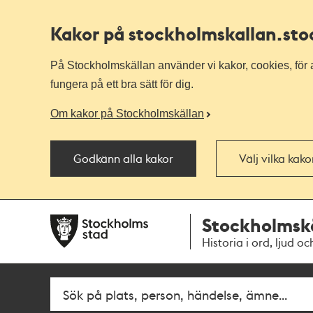
Kakor på stockholmskallan
.st
På Stockholmskällan använder vi kakor, cookies, för a
fungera på ett bra sätt för dig.
Om kakor på Stockholmskällan
Godkänn alla kakor
Välj vilka kak
Till
Till
Stockholmsk
navigationen
huvudinnehållet
Historia i ord, ljud oc
Sök
Fritextsök