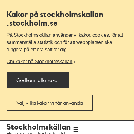
Kakor på stockholmskallan
.stockholm.se
På Stockholmskällan använder vi kakor, cookies, för att
sammanställa statistik och för att webbplatsen ska
fungera på ett bra sätt för dig.
Om kakor på Stockholmskällan
Godkänn alla kakor
Välj vilka kakor vi får använda
Till
Till
Stockholmskällan
navigationen
huvudinnehållet
Historia i ord, ljud och bild