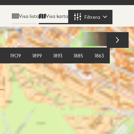
Visa karta
Visa lista
Filtrera
Filtrera
1909
1899
1893
1885
1863
1855