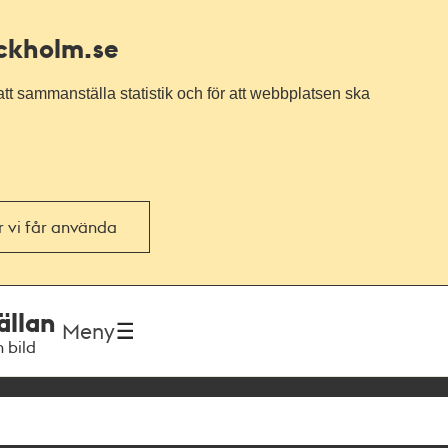
ockholm.se
tt sammanställa statistik och för att webbplatsen ska
or vi får använda
ällan
Meny
h bild