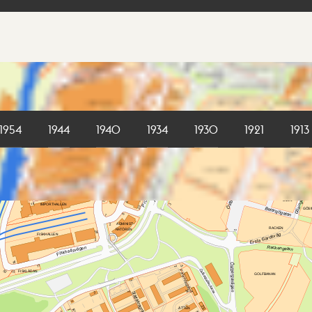
1954
1944
1940
1934
1930
1921
1913