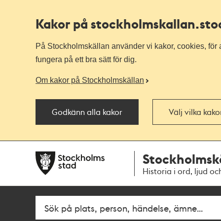
Kakor på stockholmskallan
.st
På Stockholmskällan använder vi kakor, cookies, för a
fungera på ett bra sätt för dig.
Om kakor på Stockholmskällan
Godkänn alla kakor
Välj vilka kak
Till
Till
Stockholmsk
navigationen
huvudinnehållet
Historia i ord, ljud oc
Sök
Fritextsök