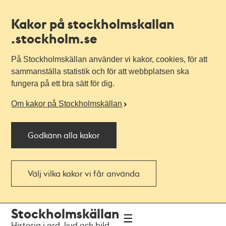
Kakor på stockholmskallan
.stockholm.se
På Stockholmskällan använder vi kakor, cookies, för att
sammanställa statistik och för att webbplatsen ska
fungera på ett bra sätt för dig.
Om kakor på Stockholmskällan
Godkänn alla kakor
Välj vilka kakor vi får använda
Till
Till
Stockholmskällan
navigationen
huvudinnehållet
Historia i ord, ljud och bild