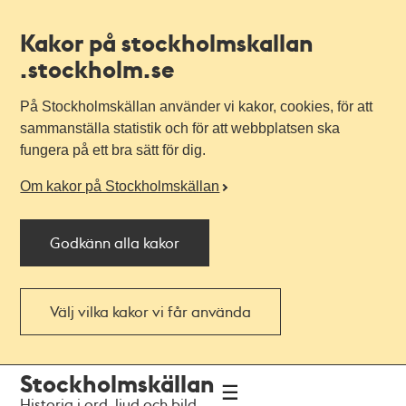
Kakor på stockholmskallan
.stockholm.se
På Stockholmskällan använder vi kakor, cookies, för att
sammanställa statistik och för att webbplatsen ska
fungera på ett bra sätt för dig.
Om kakor på Stockholmskällan
Godkänn alla kakor
Välj vilka kakor vi får använda
Till
Till
Stockholmskällan
navigationen
huvudinnehållet
Historia i ord, ljud och bild