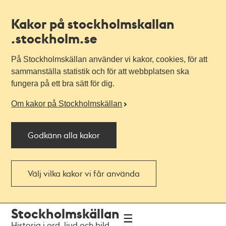
Kakor på stockholmskallan
.stockholm.se
På Stockholmskällan använder vi kakor, cookies, för att
sammanställa statistik och för att webbplatsen ska
fungera på ett bra sätt för dig.
Om kakor på Stockholmskällan
Godkänn alla kakor
Välj vilka kakor vi får använda
Till
Till
Stockholmskällan
navigationen
huvudinnehållet
Historia i ord, ljud och bild