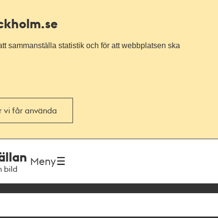
ockholm.se
tt sammanställa statistik och för att webbplatsen ska
or vi får använda
ällan
Meny
h bild