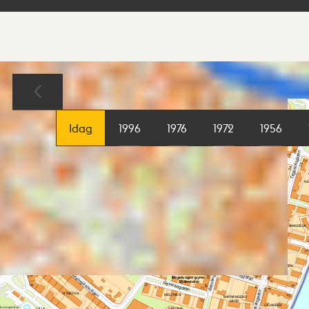
Sökresultat
Karta
Idag
1996
1976
1972
1956