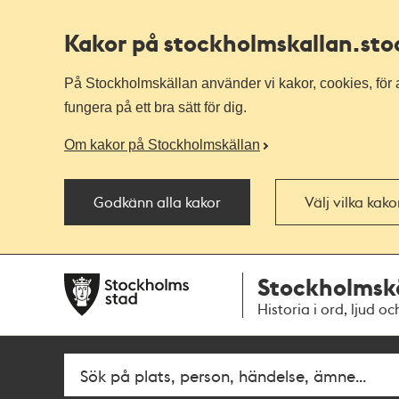
Kakor på stockholmskallan
.st
På Stockholmskällan använder vi kakor, cookies, för a
fungera på ett bra sätt för dig.
Om kakor på Stockholmskällan
Godkänn alla kakor
Välj vilka kak
Till
Till
Stockholmsk
navigationen
huvudinnehållet
Historia i ord, ljud oc
Sök
Fritextsök