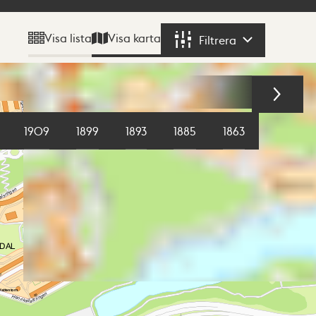
Visa karta
Visa lista
Filtrera
Filtrera
1909
1899
1893
1885
1863
1855