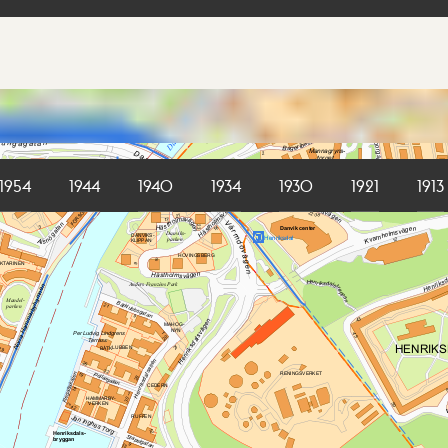
1954
1944
1940
1934
1930
1921
1913