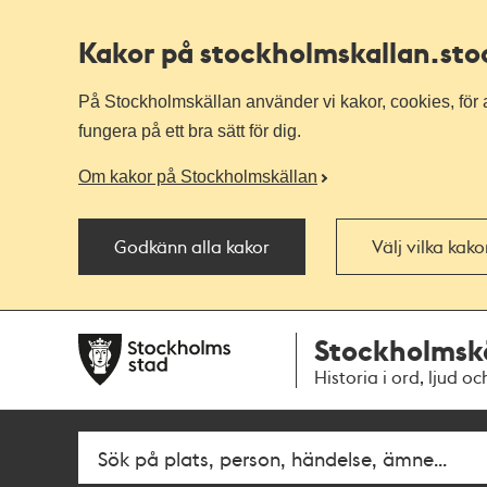
Kakor på stockholmskallan
.st
På Stockholmskällan använder vi kakor, cookies, för a
fungera på ett bra sätt för dig.
Om kakor på Stockholmskällan
Godkänn alla kakor
Välj vilka kak
Till
Till
Stockholmsk
navigationen
huvudinnehållet
Historia i ord, ljud oc
Sök
Fritextsök