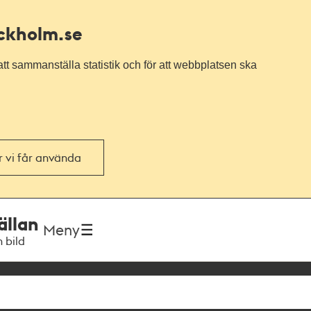
ockholm.se
tt sammanställa statistik och för att webbplatsen ska
or vi får använda
ällan
Meny
h bild