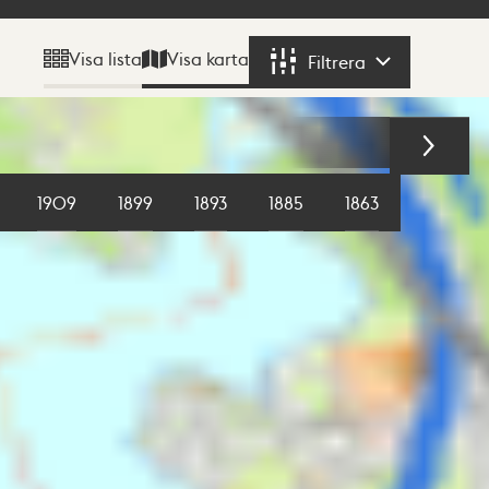
Visa karta
Visa lista
Filtrera
Filtrera
1909
1899
1893
1885
1863
1855