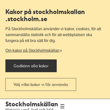
Kakor på stockholmskallan
.stockholm.se
På Stockholmskällan använder vi kakor, cookies, för att
sammanställa statistik och för att webbplatsen ska
fungera på ett bra sätt för dig.
Om kakor på Stockholmskällan
Godkänn alla kakor
Välj vilka kakor vi får använda
Till
Till
Stockholmskällan
navigationen
huvudinnehållet
Historia i ord, ljud och bild