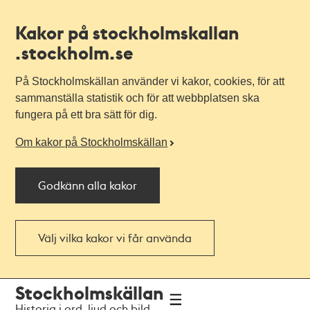
Kakor på stockholmskallan
.stockholm.se
På Stockholmskällan använder vi kakor, cookies, för att
sammanställa statistik och för att webbplatsen ska
fungera på ett bra sätt för dig.
Om kakor på Stockholmskällan
Godkänn alla kakor
Välj vilka kakor vi får använda
Till
Till
Stockholmskällan
navigationen
huvudinnehållet
Historia i ord, ljud och bild