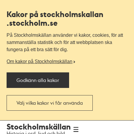
Kakor på stockholmskallan
.stockholm.se
På Stockholmskällan använder vi kakor, cookies, för att
sammanställa statistik och för att webbplatsen ska
fungera på ett bra sätt för dig.
Om kakor på Stockholmskällan
Godkänn alla kakor
Välj vilka kakor vi får använda
Till
Till
Stockholmskällan
navigationen
huvudinnehållet
Historia i ord, ljud och bild