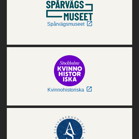
Spårvägsmuseet
Kvinnohistoriska