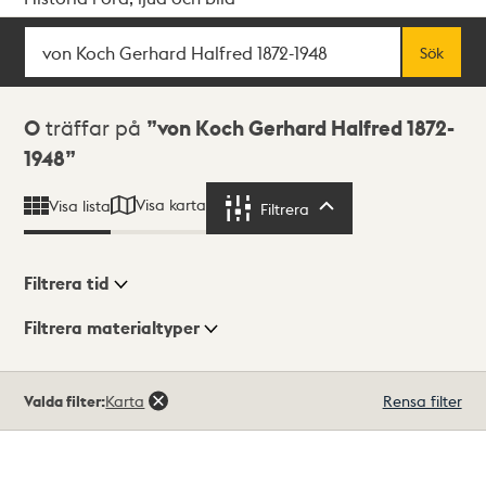
Sök
Fritextsök
Sök
Sökresultat
0
träffar på
von Koch Gerhard Halfred 1872-
1948
Visa karta
Visa lista
Filtrera
Filtrera
Filtrera tid
Filtrera materialtyper
Visningsläge
Totalt
Valda filter:
Karta
Rensa filter
0
träffar
Lista
Karta