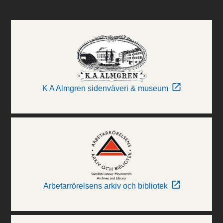
K A Almgren sidenväveri & museum
Arbetarrörelsens arkiv och bibliotek