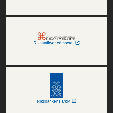
Riksantikvarieämbetet
Riksbankens arkiv