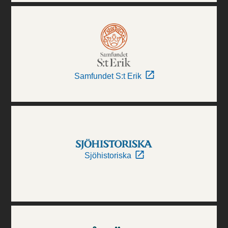
Samfundet S:t Erik
Sjöhistoriska