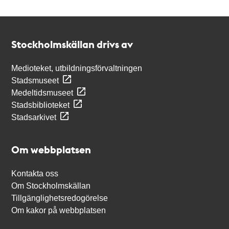
Kontakt
Stockholmskällan
Stockholmskällan drivs av
Medioteket, utbildningsförvaltningen
Stadsmuseet
Medeltidsmuseet
Stadsbiblioteket
Stadsarkivet
Om webbplatsen
Kontakta oss
Om Stockholmskällan
Tillgänglighetsredogörelse
Om kakor på webbplatsen