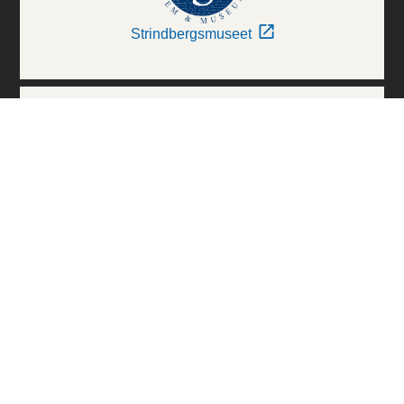
Strindbergsmuseet
Thielska Galleriet
Världskulturmuseerna