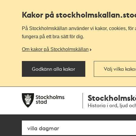
Kakor på stockholmskallan
.st
På Stockholmskällan använder vi kakor, cookies, för a
fungera på ett bra sätt för dig.
Om kakor på Stockholmskällan
Godkänn alla kakor
Välj vilka kak
Till
Till
Stockholmsk
navigationen
huvudinnehållet
Historia i ord, ljud oc
Sök
Fritextsök