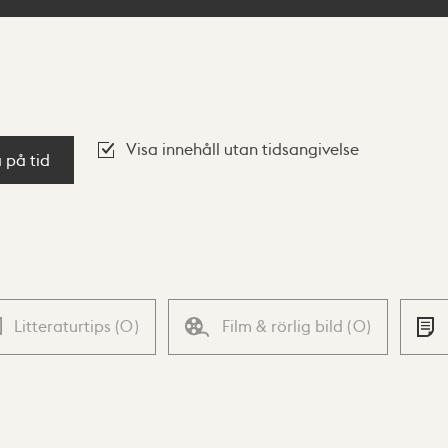
Visa innehåll utan tidsangivelse
a på tid
Litteraturtips
(
0
)
Film & rörlig bild
(
0
)