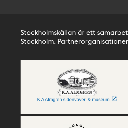
Stockholmskällan är ett samarbete
Stockholm. Partnerorganisationer 
K A Almgren sidenväveri & museum