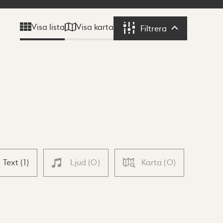
Visa karta
Visa lista
Filtrera
Filtrera
Text
(
1
)
Ljud
(
0
)
Karta
(
0
)