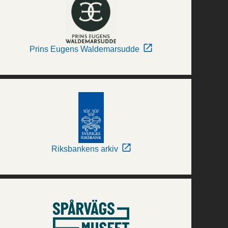
Prins Eugens Waldemarsudde
Riksbankens arkiv