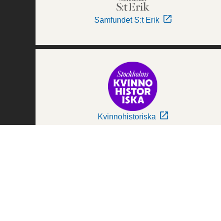
Samfundet S:t Erik
Kvinnohistoriska
Världskulturmuseerna