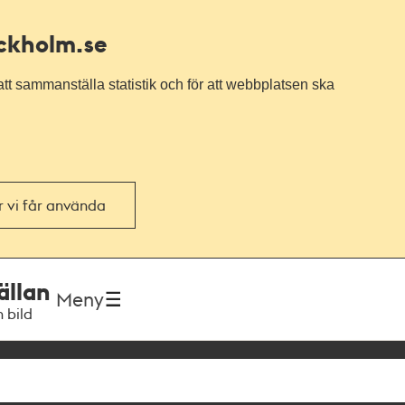
ockholm.se
tt sammanställa statistik och för att webbplatsen ska
or vi får använda
ällan
Meny
h bild