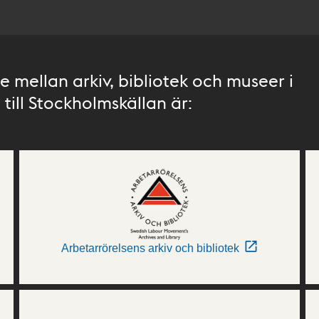
 mellan arkiv, bibliotek och museer i
till Stockholmskällan är:
Arbetarrörelsens arkiv och bibliotek