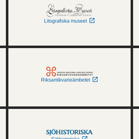
Litografiska museet
Riksantikvarieämbetet