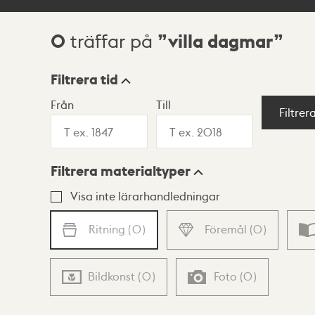
0
villa dagmar
träffar på
Sökresultat
Filtrera tid
Från
Till
Visningsläge
Filtrer
Filtrera materialtyper
Lista
Karta
Visa inte lärarhandledningar
Ritning
(
0
)
Föremål
(
0
)
Bildkonst
(
0
)
Foto
(
0
)