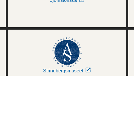
Sjöhistoriska
Strindbergsmuseet