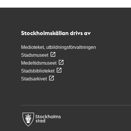
Kontakt
Stockholmskällan
Stockholmskällan drivs av
Medioteket, utbildningsförvaltningen
Stadsmuseet
Medeltidsmuseet
Stadsbiblioteket
Stadsarkivet