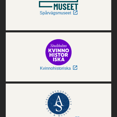
Spårvägsmuseet
Kvinnohistoriska