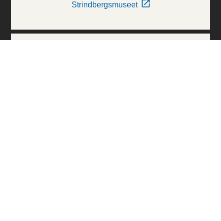
Strindbergsmuseet
Thielska Galleriet
Världskulturmuseerna