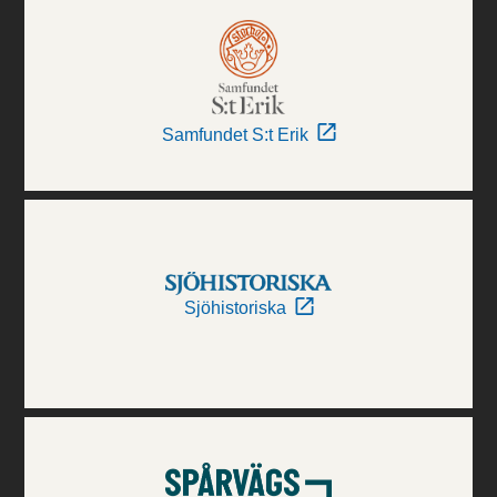
Samfundet S:t Erik
Sjöhistoriska