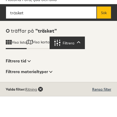
Sök
Fritextsök
Sök
Sökresultat
0
träffar på
träsket
Visa karta
Visa lista
Filtrera
Filtrera
Filtrera tid
Filtrera materialtyper
Visningsläge
Totalt
Valda filter:
Ritning
Rensa filter
0
träffar
Lista
Karta