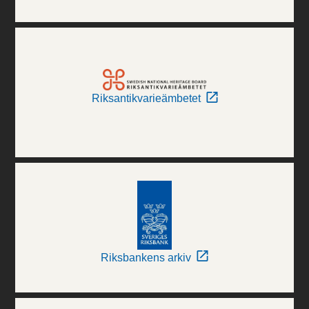
Riksantikvarieämbetet
Riksbankens arkiv