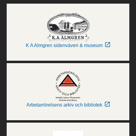
K A Almgren sidenväveri & museum
Arbetarrörelsens arkiv och bibliotek