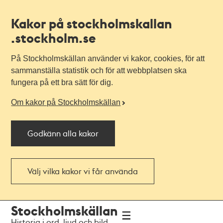
Kakor på stockholmskallan
.stockholm.se
På Stockholmskällan använder vi kakor, cookies, för att
sammanställa statistik och för att webbplatsen ska
fungera på ett bra sätt för dig.
Om kakor på Stockholmskällan
Godkänn alla kakor
Välj vilka kakor vi får använda
Till
Till
Stockholmskällan
navigationen
huvudinnehållet
Historia i ord, ljud och bild