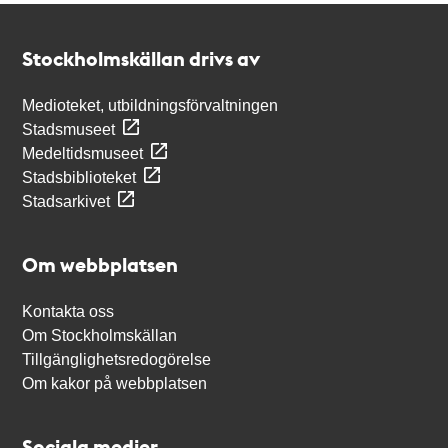
Kontakt
Stockholmskällan
Stockholmskällan drivs av
Medioteket, utbildningsförvaltningen
Stadsmuseet
Medeltidsmuseet
Stadsbiblioteket
Stadsarkivet
Om webbplatsen
Kontakta oss
Om Stockholmskällan
Tillgänglighetsredogörelse
Om kakor på webbplatsen
Sociala medier