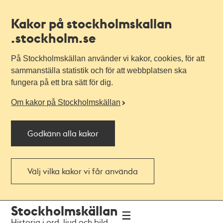
Kakor på stockholmskallan
.stockholm.se
På Stockholmskällan använder vi kakor, cookies, för att
sammanställa statistik och för att webbplatsen ska
fungera på ett bra sätt för dig.
Om kakor på Stockholmskällan
Godkänn alla kakor
Välj vilka kakor vi får använda
Till
Till
Stockholmskällan
navigationen
huvudinnehållet
Historia i ord, ljud och bild