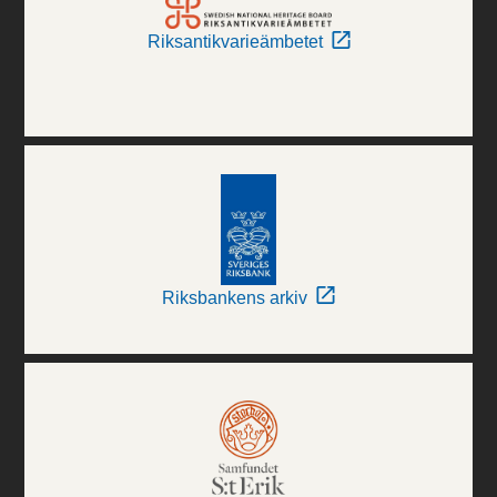
Riksantikvarieämbetet
Riksbankens arkiv