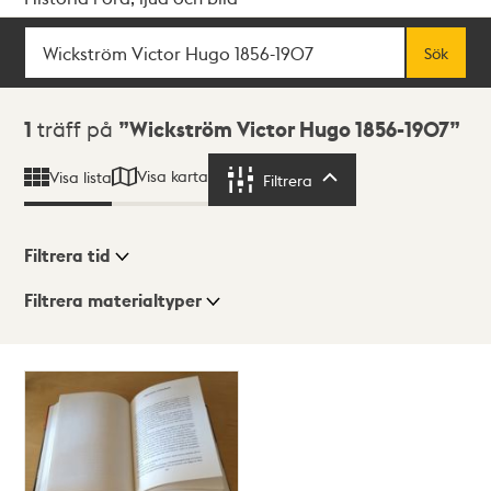
Sök
Fritextsök
Sök
Sökresultat
1
träff på
Wickström Victor Hugo 1856-1907
Visa karta
Visa lista
Filtrera
Filtrera
Filtrera tid
Filtrera materialtyper
Visningsläge
Totalt
1
träffar
Lista
Karta