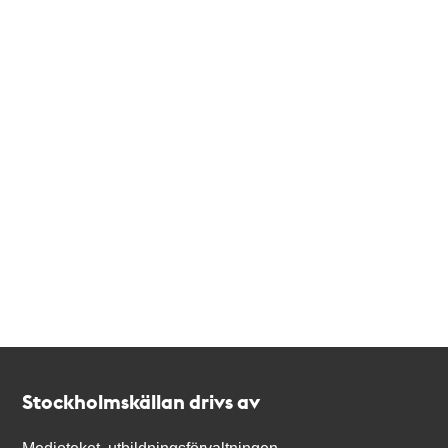
Kontakt
Stockholmskällan
Stockholmskällan drivs av