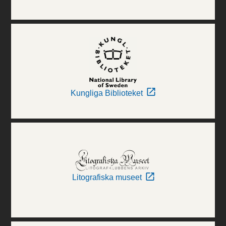
Kungliga Biblioteket
Litografiska museet