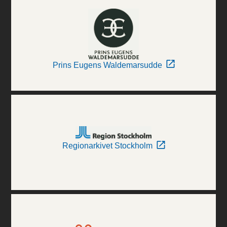
Prins Eugens Waldemarsudde
Regionarkivet Stockholm