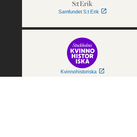
Samfundet S:t Erik
Kvinnohistoriska
Världskulturmuseerna