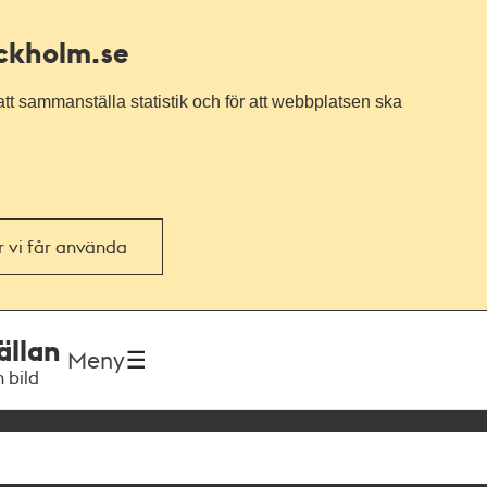
ockholm.se
tt sammanställa statistik och för att webbplatsen ska
or vi får använda
ällan
Meny
h bild