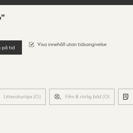
b
Visa innehåll utan tidsangivelse
a på tid
Litteraturtips
(
0
)
Film & rörlig bild
(
0
)