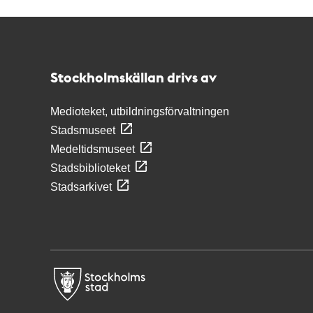
Kontakt
Stockholmskällan
Stockholmskällan drivs av
Medioteket, utbildningsförvaltningen
Stadsmuseet
Medeltidsmuseet
Stadsbiblioteket
Stadsarkivet