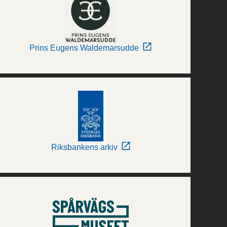
Prins Eugens Waldemarsudde
Riksbankens arkiv