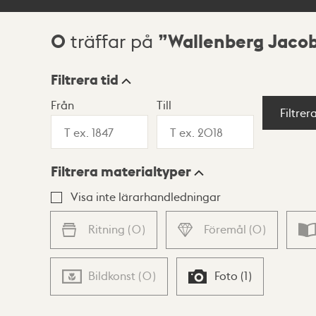
0
Wallenberg Jaco
träffar på
Sökresultat
Filtrera tid
Från
Till
Visningsläge
Filtrer
Filtrera materialtyper
Lista
Karta
Visa inte lärarhandledningar
Ritning
(
0
)
Föremål
(
0
)
Bildkonst
(
0
)
Foto
(
1
)