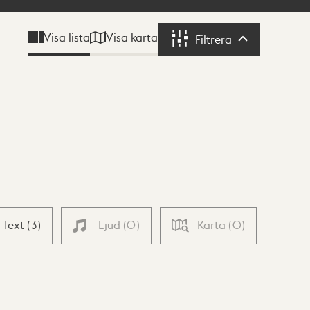
Visa karta
Visa lista
Filtrera
Filtrera
Text
(
3
)
Ljud
(
0
)
Karta
(
0
)