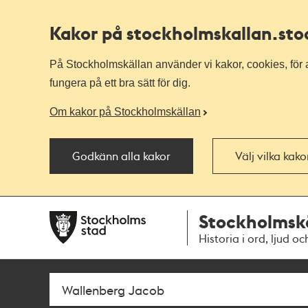
Kakor på stockholmskallan
.st
På Stockholmskällan använder vi kakor, cookies, för a
fungera på ett bra sätt för dig.
Om kakor på Stockholmskällan
Godkänn alla kakor
Välj vilka kak
Till
Till
Stockholmsk
navigationen
huvudinnehållet
Historia i ord, ljud oc
Sök
Fritextsök