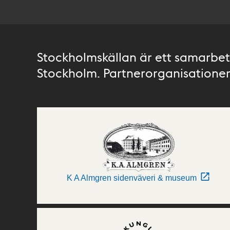
Stockholmskällan är ett samarbete
Stockholm. Partnerorganisationer 
K A Almgren sidenväveri & museum