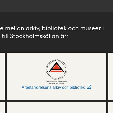
 mellan arkiv, bibliotek och museer i
till Stockholmskällan är:
Arbetarrörelsens arkiv och bibliotek