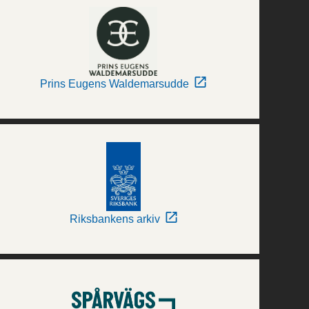
Prins Eugens Waldemarsudde
Riksbankens arkiv