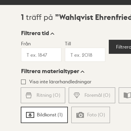
1
Wahlqvist Ehrenfried
träff på
Sökresultat
Filtrera tid
Från
Till
Visningsläge
Filtrer
Filtrera materialtyper
Lista
Karta
Visa inte lärarhandledningar
Ritning
(
0
)
Föremål
(
0
)
Bildkonst
(
1
)
Foto
(
0
)