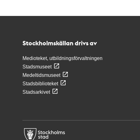
Kontakt
Stockholmskällan
Stockholmskällan drivs av
Medioteket, utbildningsförvaltningen
Stadsmuseet
Medeltidsmuseet
Stadsbiblioteket
Stadsarkivet