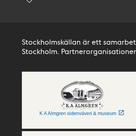
Stockholmskällan är ett samarbete
Stockholm. Partnerorganisationer 
K A Almgren sidenväveri & museum