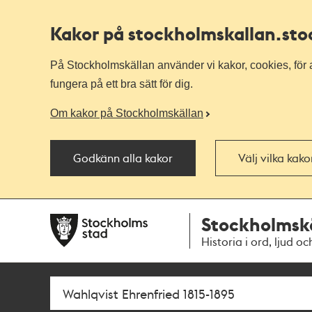
Kakor på stockholmskallan
.st
På Stockholmskällan använder vi kakor, cookies, för a
fungera på ett bra sätt för dig.
Om kakor på Stockholmskällan
Godkänn alla kakor
Välj vilka kak
Till
Till
Stockholmsk
navigationen
huvudinnehållet
Historia i ord, ljud oc
Sök
Fritextsök