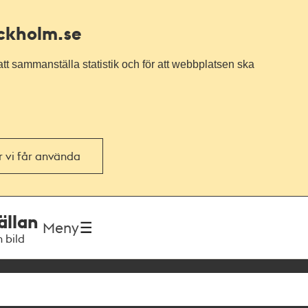
ockholm.se
tt sammanställa statistik och för att webbplatsen ska
or vi får använda
ällan
Meny
h bild