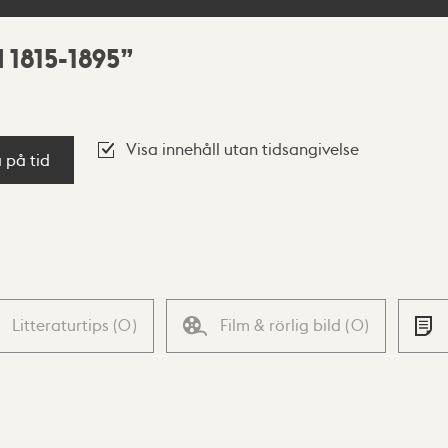
 1815-1895
Visa innehåll utan tidsangivelse
a på tid
Litteraturtips
(
0
)
Film & rörlig bild
(
0
)