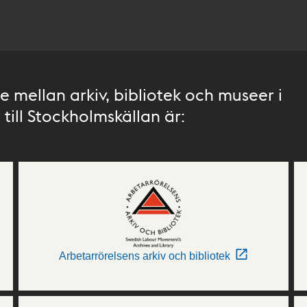
 mellan arkiv, bibliotek och museer i
till Stockholmskällan är:
Arbetarrörelsens arkiv och bibliotek