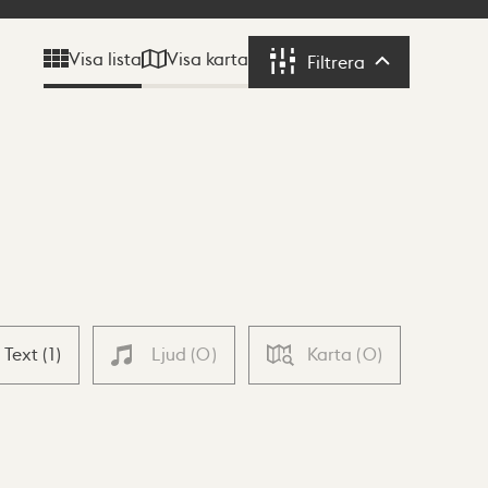
Visa karta
Visa lista
Filtrera
Filtrera
Text
(
1
)
Ljud
(
0
)
Karta
(
0
)