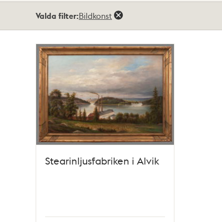
Totalt
Valda filter:
Bildkonst
1
träffar
Stearinljusfabriken i Alvik