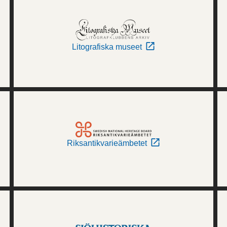
Litografiska museet
Riksantikvarieämbetet