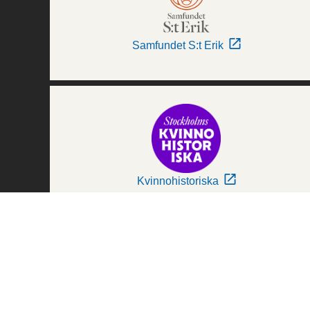
Samfundet S:t Erik
Kvinnohistoriska
Världskulturmuseerna