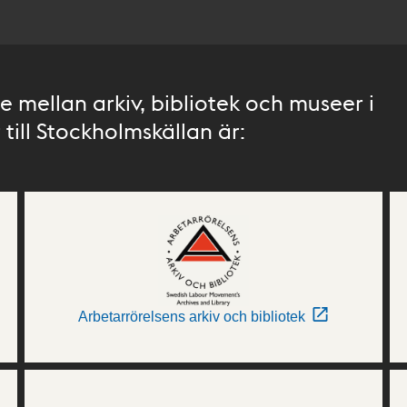
 mellan arkiv, bibliotek och museer i
till Stockholmskällan är:
Arbetarrörelsens arkiv och bibliotek