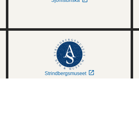
Sjöhistoriska
Strindbergsmuseet