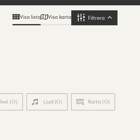
Visa karta
Visa lista
Filtrera
Filtrera
Text
(
0
)
Ljud
(
0
)
Karta
(
0
)