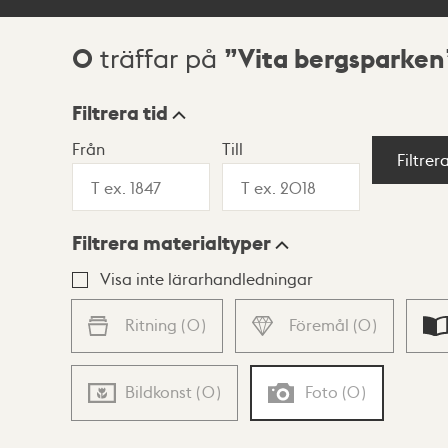
0
Vita bergsparken
träffar på
Sökresultat
Filtrera tid
Från
Till
Visningsläge
Filtrer
Filtrera materialtyper
Lista
Karta
Visa inte lärarhandledningar
Ritning
(
0
)
Föremål
(
0
)
Bildkonst
(
0
)
Foto
(
0
)