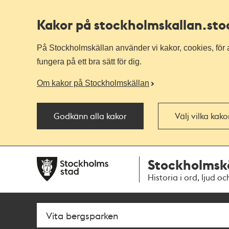
Kakor på stockholmskallan
.st
På Stockholmskällan använder vi kakor, cookies, för a
fungera på ett bra sätt för dig.
Om kakor på Stockholmskällan
Godkänn alla kakor
Välj vilka kak
Till
Till
Stockholmsk
navigationen
huvudinnehållet
Historia i ord, ljud oc
Sök
Fritextsök