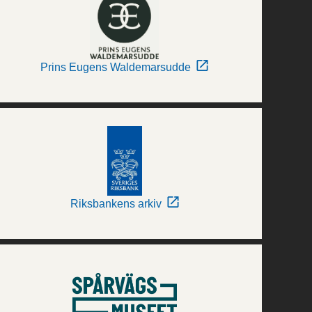
Prins Eugens Waldemarsudde
Riksbankens arkiv