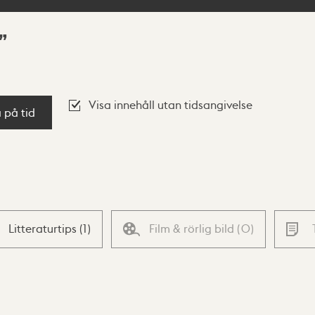
Visa innehåll utan tidsangivelse
a på tid
Litteraturtips
(
1
)
Film & rörlig bild
(
0
)