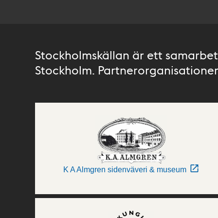
Stockholmskällan är ett samarbete
Stockholm. Partnerorganisationer 
K A Almgren sidenväveri & museum