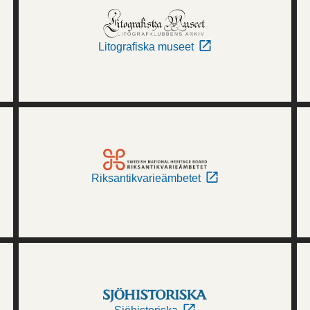
Litografiska museet
Riksantikvarieämbetet