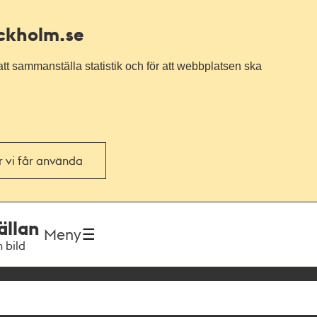
ockholm.se
tt sammanställa statistik och för att webbplatsen ska
or vi får använda
ällan
Meny
h bild