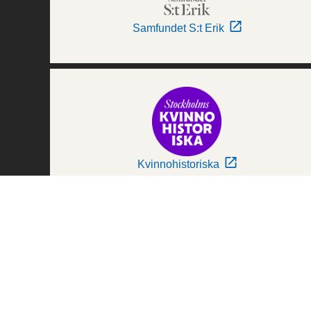
Samfundet S:t Erik
Kvinnohistoriska
Världskulturmuseerna