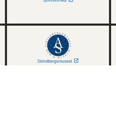
Sjöhistoriska
Strindbergsmuseet