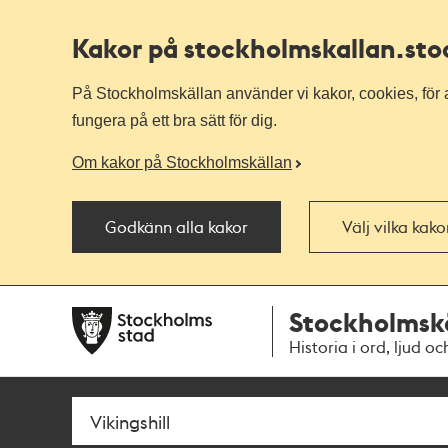
Kakor på stockholmskallan
.st
På Stockholmskällan använder vi kakor, cookies, för a
fungera på ett bra sätt för dig.
Om kakor på Stockholmskällan
Godkänn alla kakor
Välj vilka kak
Till
Till
Stockholmsk
navigationen
huvudinnehållet
Historia i ord, ljud oc
Sök
Fritextsök