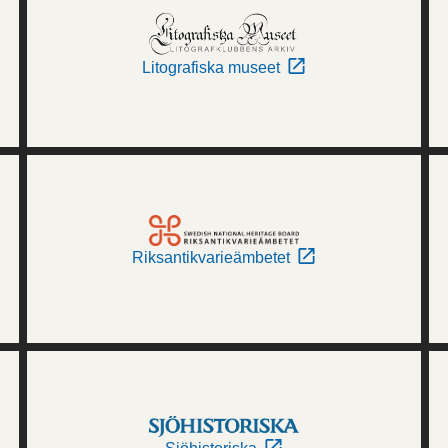
Litografiska museet
Riksantikvarieämbetet