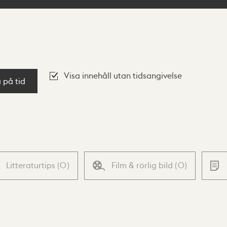
Visa innehåll utan tidsangivelse
a på tid
Litteraturtips
(
0
)
Film & rörlig bild
(
0
)