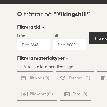
0
Vikingshill
träffar på
Sökresultat
Filtrera tid
Från
Till
Visningsläge
Filtrer
Filtrera materialtyper
Lista
Karta
Visa inte lärarhandledningar
Ritning
(
0
)
Föremål
(
0
)
Bildkonst
(
0
)
Foto
(
0
)