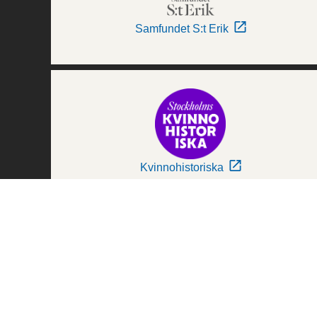
Samfundet S:t Erik
Kvinnohistoriska
Världskulturmuseerna