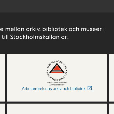
 mellan arkiv, bibliotek och museer i
till Stockholmskällan är:
Arbetarrörelsens arkiv och bibliotek