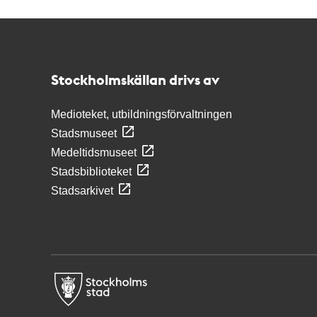
Kontakt
Stockholmskällan
Stockholmskällan drivs av
Medioteket, utbildningsförvaltningen
Stadsmuseet
Medeltidsmuseet
Stadsbiblioteket
Stadsarkivet