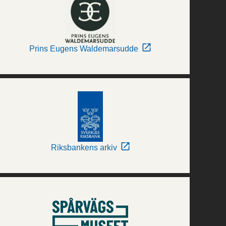
Prins Eugens Waldemarsudde
Riksbankens arkiv