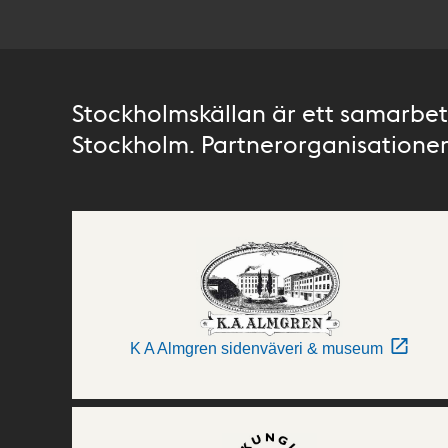
Stockholmskällan är ett samarbete
Stockholm. Partnerorganisationer 
K A Almgren sidenväveri & museum