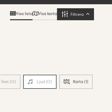
Visa karta
Visa lista
Filtrera
Filtrera
Text
(
0
)
Ljud
(
0
)
Karta
(
1
)