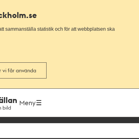
ockholm.se
tt sammanställa statistik och för att webbplatsen ska
or vi får använda
ällan
Meny
h bild