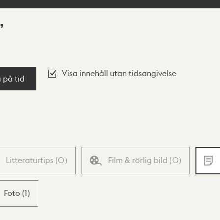
Visa innehåll utan tidsangivelse
a på tid
Litteraturtips
(
0
)
Film & rörlig bild
(
0
)
Foto
(
1
)