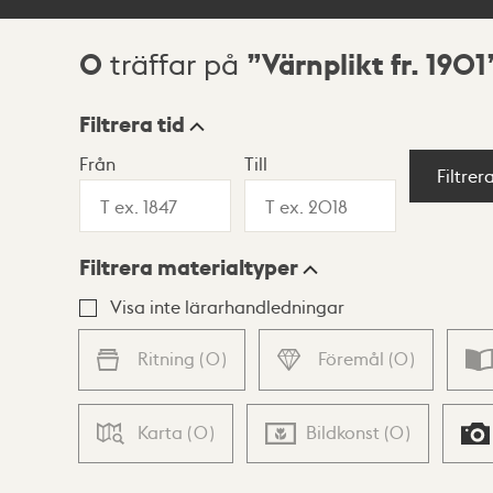
0
Värnplikt fr. 1901
träffar på
Sökresultat
Filtrera tid
Från
Till
Visningsläge
Filtrer
Filtrera materialtyper
Lista
Karta
Visa inte lärarhandledningar
Ritning
(
0
)
Föremål
(
0
)
Karta
(
0
)
Bildkonst
(
0
)