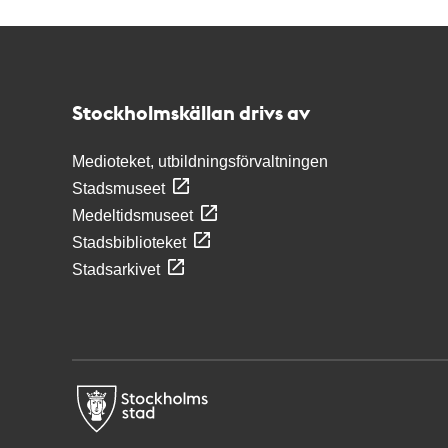
Kontakt
Stockholmskällan
Stockholmskällan drivs av
Medioteket, utbildningsförvaltningen
Stadsmuseet
Medeltidsmuseet
Stadsbiblioteket
Stadsarkivet