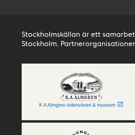
Stockholmskällan är ett samarbete
Stockholm. Partnerorganisationer 
K A Almgren sidenväveri & museum