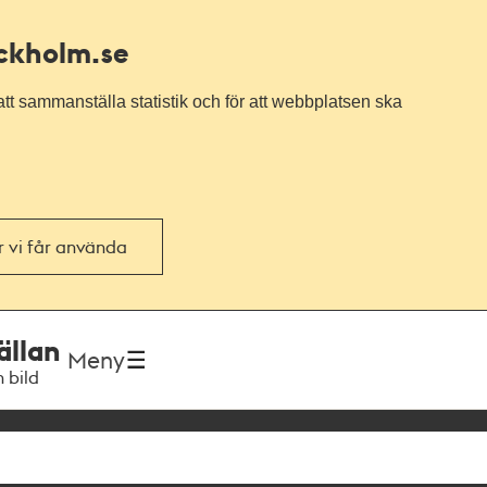
ockholm.se
tt sammanställa statistik och för att webbplatsen ska
or vi får använda
ällan
Meny
h bild