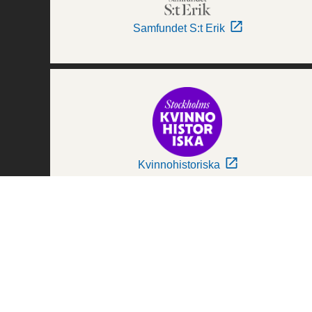
Samfundet S:t Erik
Kvinnohistoriska
Världskulturmuseerna