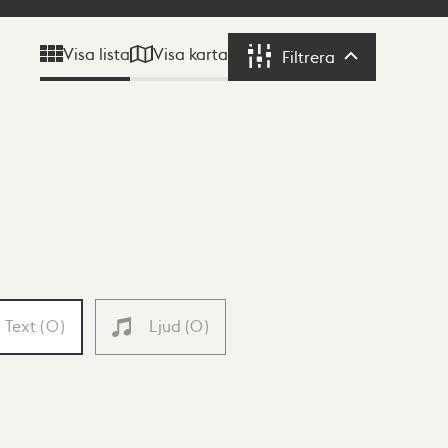
Visa karta
Visa lista
Filtrera
Filtrera
Text
(
0
)
Ljud
(
0
)