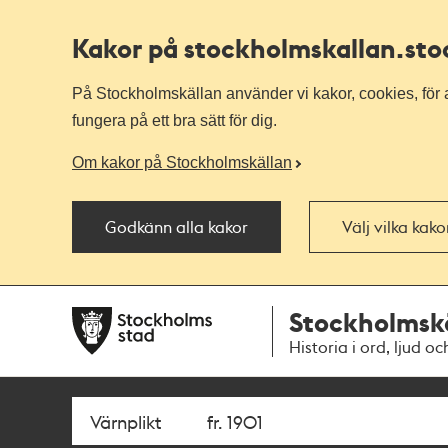
Kakor på stockholmskallan
.st
På Stockholmskällan använder vi kakor, cookies, för a
fungera på ett bra sätt för dig.
Om kakor på Stockholmskällan
Godkänn alla kakor
Välj vilka kak
Till
Till
Stockholmsk
navigationen
huvudinnehållet
Historia i ord, ljud oc
Sök
Fritextsök