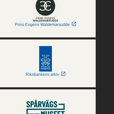
Prins Eugens Waldemarsudde
Riksbankens arkiv