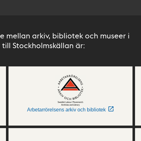
 mellan arkiv, bibliotek och museer i
till Stockholmskällan är:
Arbetarrörelsens arkiv och bibliotek