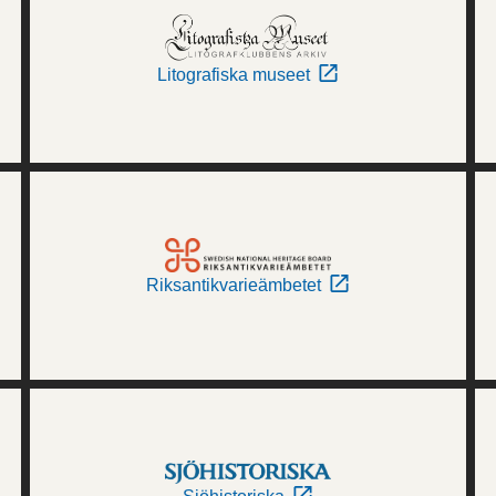
Litografiska museet
Riksantikvarieämbetet