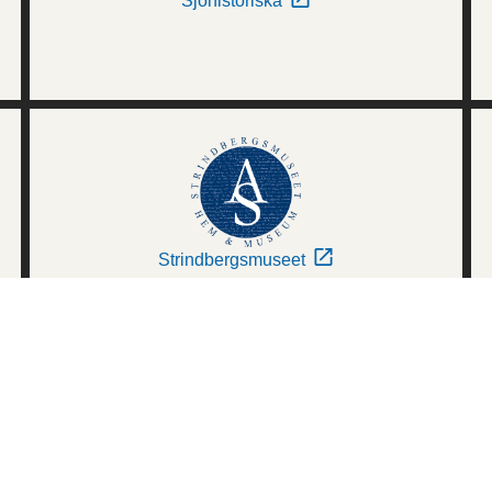
Sjöhistoriska
Strindbergsmuseet