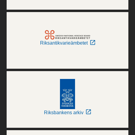
Riksantikvarieämbetet
Riksbankens arkiv