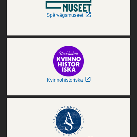
Spårvägsmuseet
Kvinnohistoriska