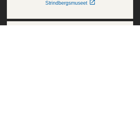
Strindbergsmuseet
Thielska Galleriet
Världskulturmuseerna