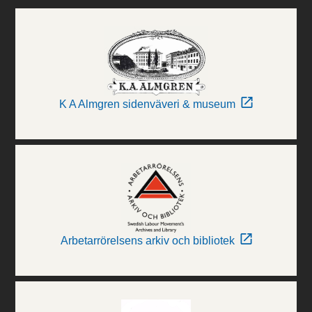
K A Almgren sidenväveri & museum
Arbetarrörelsens arkiv och bibliotek