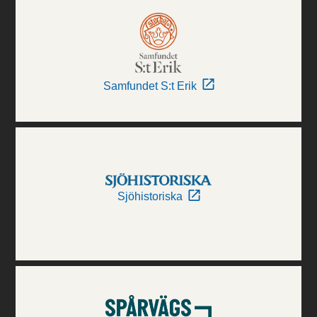
Samfundet S:t Erik
Sjöhistoriska