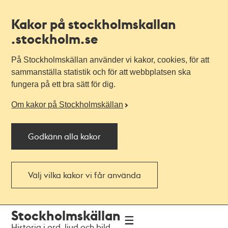
Kakor på stockholmskallan
.stockholm.se
På Stockholmskällan använder vi kakor, cookies, för att
sammanställa statistik och för att webbplatsen ska
fungera på ett bra sätt för dig.
Om kakor på Stockholmskällan
Godkänn alla kakor
Välj vilka kakor vi får använda
Till
Till
Stockholmskällan
navigationen
huvudinnehållet
Historia i ord, ljud och bild