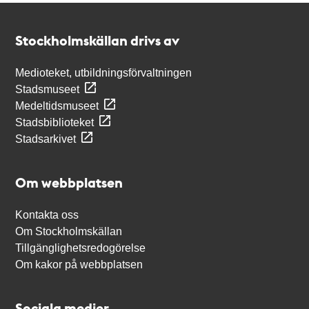
Kontakt
Stockholmskällan
Stockholmskällan drivs av
Medioteket, utbildningsförvaltningen
Stadsmuseet
Medeltidsmuseet
Stadsbiblioteket
Stadsarkivet
Om webbplatsen
Kontakta oss
Om Stockholmskällan
Tillgänglighetsredogörelse
Om kakor på webbplatsen
Sociala medier