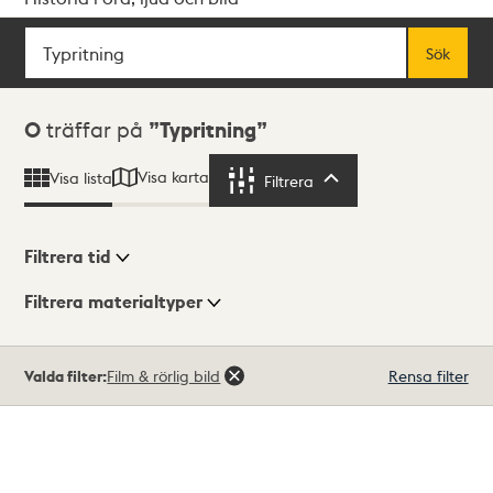
Sök
Fritextsök
Sök
Sökresultat
0
träffar på
Typritning
Visa karta
Visa lista
Filtrera
Filtrera
Filtrera tid
Filtrera materialtyper
Visningsläge
Totalt
Valda filter:
Film & rörlig bild
Rensa filter
0
träffar
Lista
Karta