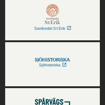
Samfundet S:t Erik
Sjöhistoriska