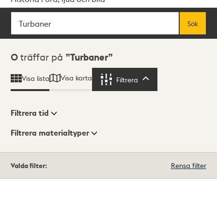
Sök
Fritextsök
Sök
Sökresultat
0
träffar på
Turbaner
Visa karta
Visa lista
Filtrera
Filtrera
Filtrera tid
Filtrera materialtyper
Visningsläge
Totalt
Valda filter:
Rensa filter
0
träffar
Lista
Karta