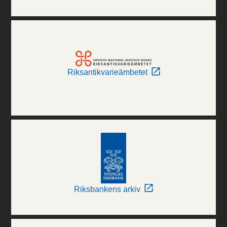
Riksantikvarieämbetet
Riksbankens arkiv