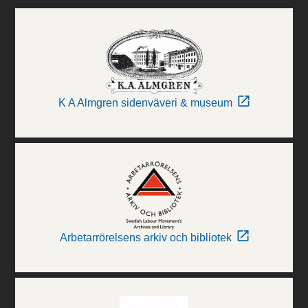
K A Almgren sidenväveri & museum
Arbetarrörelsens arkiv och bibliotek