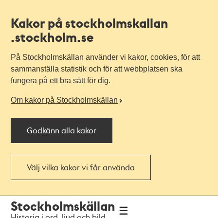
Kakor på stockholmskallan
.stockholm.se
På Stockholmskällan använder vi kakor, cookies, för att
sammanställa statistik och för att webbplatsen ska
fungera på ett bra sätt för dig.
Om kakor på Stockholmskällan
Godkänn alla kakor
Välj vilka kakor vi får använda
Till
Till
Stockholmskällan
navigationen
huvudinnehållet
Historia i ord, ljud och bild