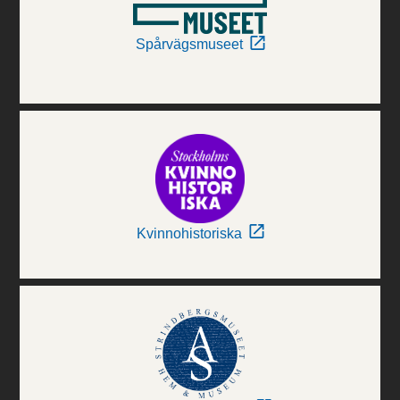
Spårvägsmuseet
Kvinnohistoriska