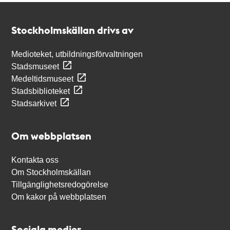
Kontakt
Stockholmskällan
Stockholmskällan drivs av
Medioteket, utbildningsförvaltningen
Stadsmuseet
Medeltidsmuseet
Stadsbiblioteket
Stadsarkivet
Om webbplatsen
Kontakta oss
Om Stockholmskällan
Tillgänglighetsredogörelse
Om kakor på webbplatsen
Sociala medier