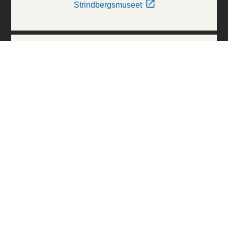
Strindbergsmuseet
Thielska Galleriet
Världskulturmuseerna