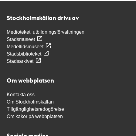
Kontakt
Stockholmskällan
Stockholmskällan drivs av
Medioteket, utbildningsförvaltningen
Stadsmuseet
Medeltidsmuseet
Stadsbiblioteket
Stadsarkivet
Om webbplatsen
Kontakta oss
Om Stockholmskällan
Tillgänglighetsredogörelse
Om kakor på webbplatsen
Sociala medier