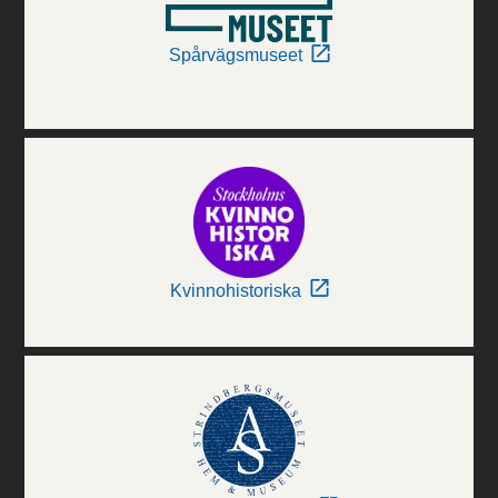
Spårvägsmuseet
Kvinnohistoriska