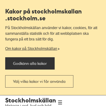
Kakor på stockholmskallan
.stockholm.se
På Stockholmskällan använder vi kakor, cookies, för att
sammanställa statistik och för att webbplatsen ska
fungera på ett bra sätt för dig.
Om kakor på Stockholmskällan
Godkänn alla kakor
Välj vilka kakor vi får använda
Till
Till
Stockholmskällan
navigationen
huvudinnehållet
Historia i ord, ljud och bild