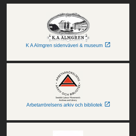
K A Almgren sidenväveri & museum
Arbetarrörelsens arkiv och bibliotek