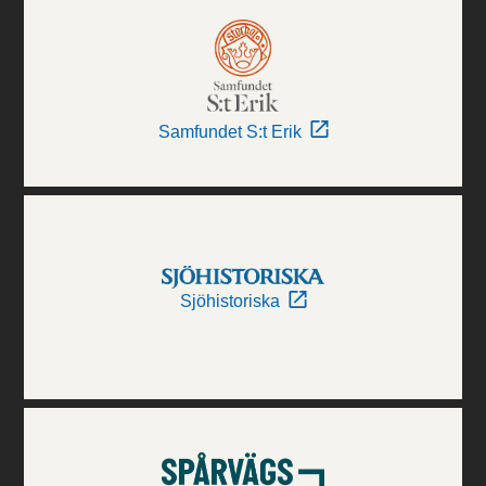
Samfundet S:t Erik
Sjöhistoriska