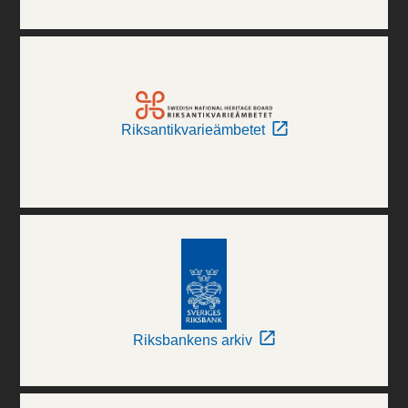
Riksantikvarieämbetet
Riksbankens arkiv