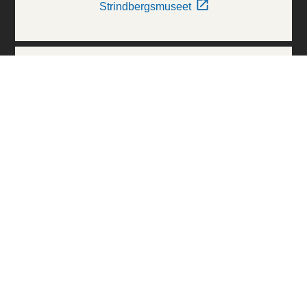
Strindbergsmuseet
Thielska Galleriet
Världskulturmuseerna