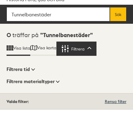
Sök
Fritextsök
Sök
Sökresultat
0
träffar på
Tunnelbanestäder
Visa karta
Visa lista
Filtrera
Filtrera
Filtrera tid
Filtrera materialtyper
Visningsläge
Totalt
Valda filter:
Rensa filter
0
träffar
Lista
Karta