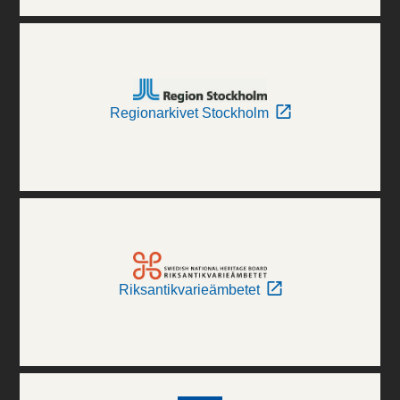
Regionarkivet Stockholm
Riksantikvarieämbetet