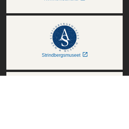
Strindbergsmuseet
Thielska Galleriet