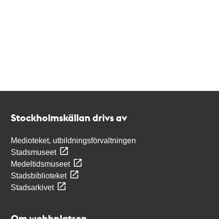
Kontakt
Stockholmskällan
Stockholmskällan drivs av
Medioteket, utbildningsförvaltningen
Stadsmuseet
Medeltidsmuseet
Stadsbiblioteket
Stadsarkivet
Om webbplatsen