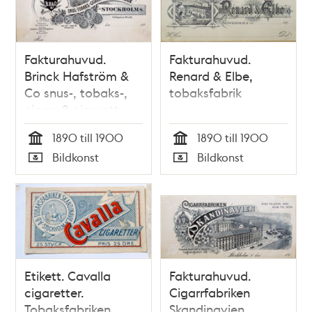
Fakturahuvud.
Fakturahuvud.
Brinck Hafström &
Renard & Elbe,
Co snus-, tobaks-,
tobaksfabrik
cigarr & cigarett-
fabrik
1890 till 1900
1890 till 1900
Tid
Tid
Bildkonst
Bildkonst
Typ
Typ
Etikett. Cavalla
Fakturahuvud.
cigaretter.
Cigarrfabriken
Tobaksfabriken
Skandinavien