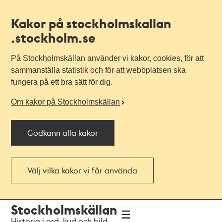
Kakor på stockholmskallan
.stockholm.se
På Stockholmskällan använder vi kakor, cookies, för att
sammanställa statistik och för att webbplatsen ska
fungera på ett bra sätt för dig.
Om kakor på Stockholmskällan
Godkänn alla kakor
Välj vilka kakor vi får använda
Till
Till
Stockholmskällan
navigationen
huvudinnehållet
Historia i ord, ljud och bild