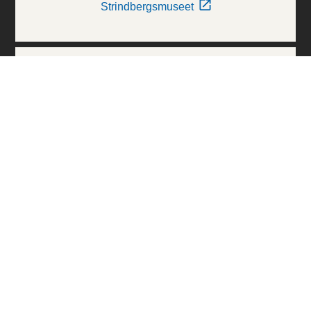
Strindbergsmuseet
Thielska Galleriet
Världskulturmuseerna