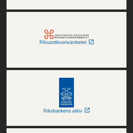
Riksantikvarieämbetet
Riksbankens arkiv