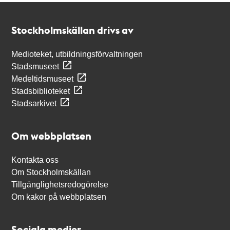
Kontakt
Stockholmskällan
Stockholmskällan drivs av
Medioteket, utbildningsförvaltningen
Stadsmuseet
Medeltidsmuseet
Stadsbiblioteket
Stadsarkivet
Om webbplatsen
Kontakta oss
Om Stockholmskällan
Tillgänglighetsredogörelse
Om kakor på webbplatsen
Sociala medier