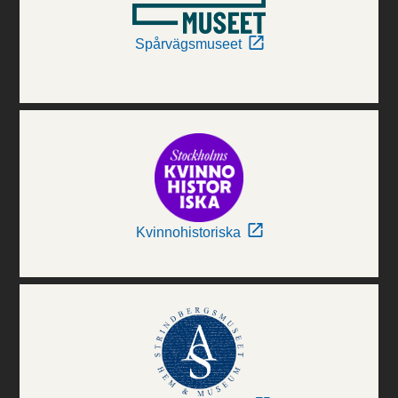
Spårvägsmuseet
Kvinnohistoriska