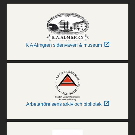
K A Almgren sidenväveri & museum
Arbetarrörelsens arkiv och bibliotek