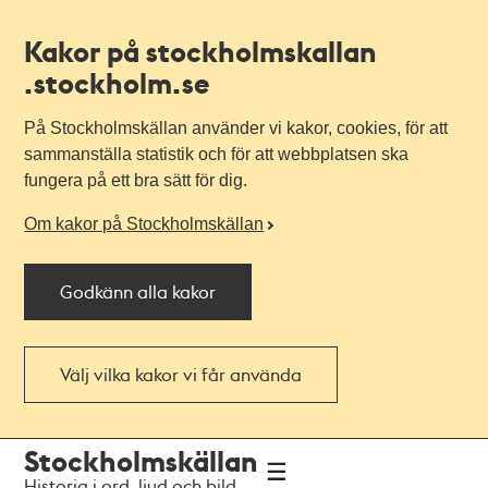
Kakor på stockholmskallan
.stockholm.se
På Stockholmskällan använder vi kakor, cookies, för att
sammanställa statistik och för att webbplatsen ska
fungera på ett bra sätt för dig.
Om kakor på Stockholmskällan
Godkänn alla kakor
Välj vilka kakor vi får använda
Till
Till
Stockholmskällan
navigationen
huvudinnehållet
Historia i ord, ljud och bild