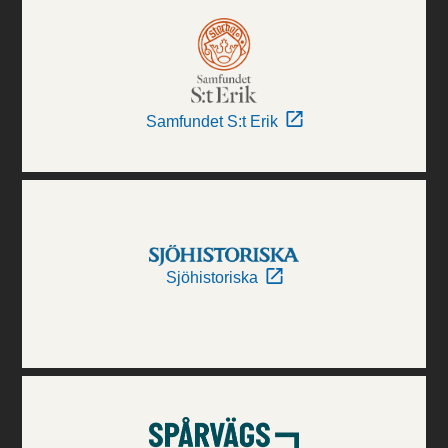
Samfundet S:t Erik
Sjöhistoriska