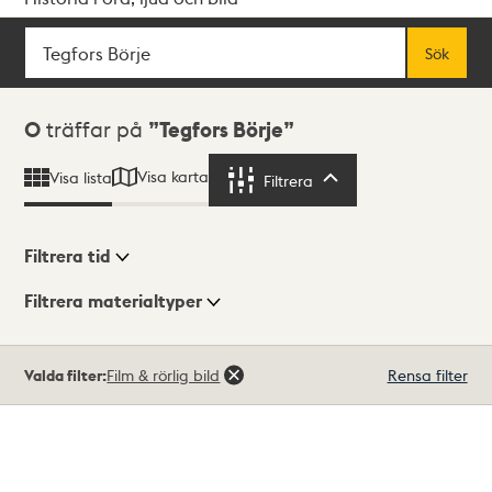
Sök
Fritextsök
Sök
Sökresultat
0
träffar på
Tegfors Börje
Visa karta
Visa lista
Filtrera
Filtrera
Filtrera tid
Filtrera materialtyper
Visningsläge
Totalt
Valda filter:
Film & rörlig bild
Rensa filter
0
träffar
Lista
Karta