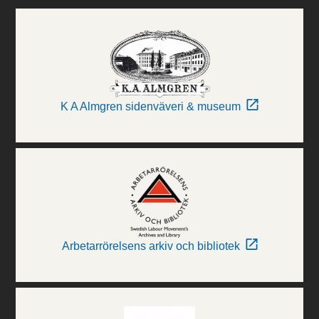
K A Almgren sidenväveri & museum
Arbetarrörelsens arkiv och bibliotek