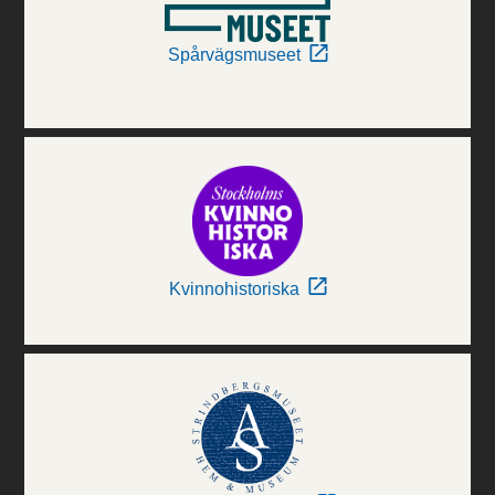
Spårvägsmuseet
Kvinnohistoriska