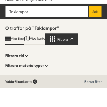
Sök
Fritextsök
Sök
Sökresultat
0
träffar på
Taklampor
Visa karta
Visa lista
Filtrera
Filtrera
Filtrera tid
Filtrera materialtyper
Visningsläge
Totalt
Valda filter:
Karta
Rensa filter
0
träffar
Lista
Karta