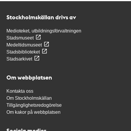
Kontakt
Stockholmskällan
Stockholmskällan drivs av
Medioteket, utbildningsförvaltningen
Stadsmuseet
Medeltidsmuseet
Stadsbiblioteket
Stadsarkivet
Om webbplatsen
Kontakta oss
Om Stockholmskällan
Tillgänglighetsredogörelse
Om kakor på webbplatsen
Sociala medier