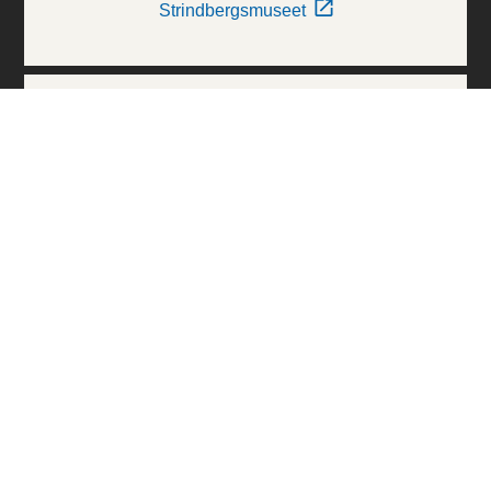
Strindbergsmuseet
Thielska Galleriet
Världskulturmuseerna