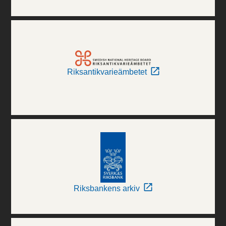
Riksantikvarieämbetet
Riksbankens arkiv