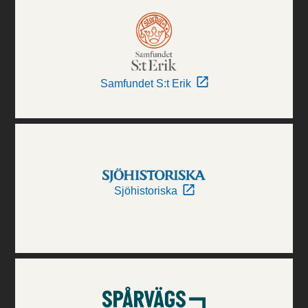
Samfundet S:t Erik
Sjöhistoriska