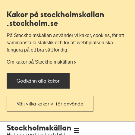
Kakor på stockholmskallan
.stockholm.se
På Stockholmskällan använder vi kakor, cookies, för att
sammanställa statistik och för att webbplatsen ska
fungera på ett bra sätt för dig.
Om kakor på Stockholmskällan
Godkänn alla kakor
Välj vilka kakor vi får använda
Till
Till
Stockholmskällan
navigationen
huvudinnehållet
Historia i ord, ljud och bild