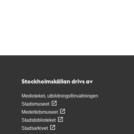
Kontakt
Stockholmskällan
Stockholmskällan drivs av
Medioteket, utbildningsförvaltningen
Stadsmuseet
Medeltidsmuseet
Stadsbiblioteket
Stadsarkivet