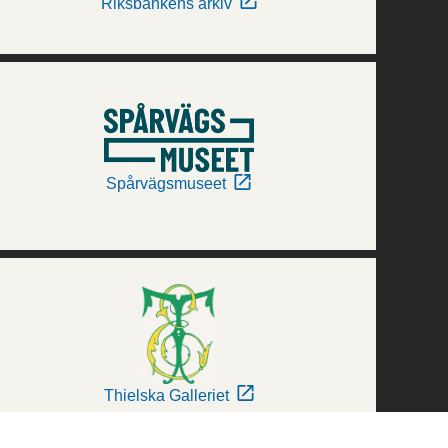
Riksbankens arkiv
Spårvägsmuseet
Thielska Galleriet