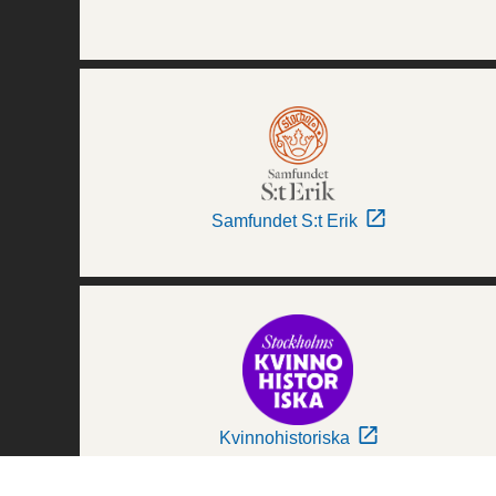
Samfundet S:t Erik
Kvinnohistoriska