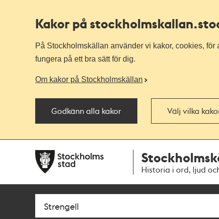
Kakor på stockholmskallan
.st
På Stockholmskällan använder vi kakor, cookies, för a
fungera på ett bra sätt för dig.
Om kakor på Stockholmskällan
Godkänn alla kakor
Välj vilka kak
Till
Till
Stockholmsk
navigationen
huvudinnehållet
Historia i ord, ljud oc
Sök
Fritextsök