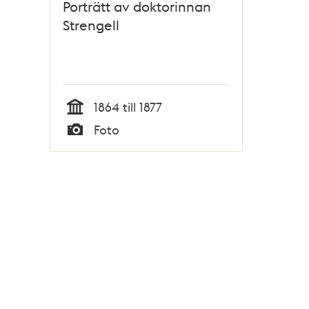
Porträtt av doktorinnan
Strengell
1864 till 1877
Tid
Foto
Typ