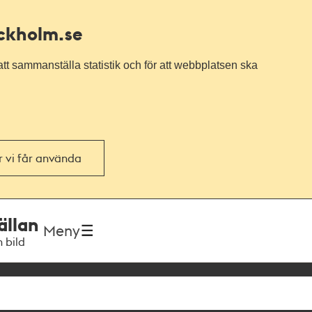
ockholm.se
tt sammanställa statistik och för att webbplatsen ska
or vi får använda
ällan
Meny
h bild