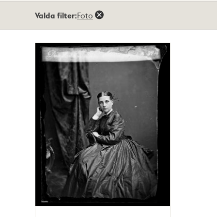
Totalt
Valda filter:
Foto
1
träffar