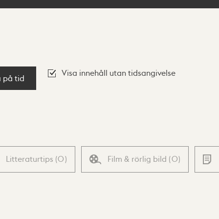
Visa innehåll utan tidsangivelse
a på tid
Litteraturtips
(
0
)
Film & rörlig bild
(
0
)