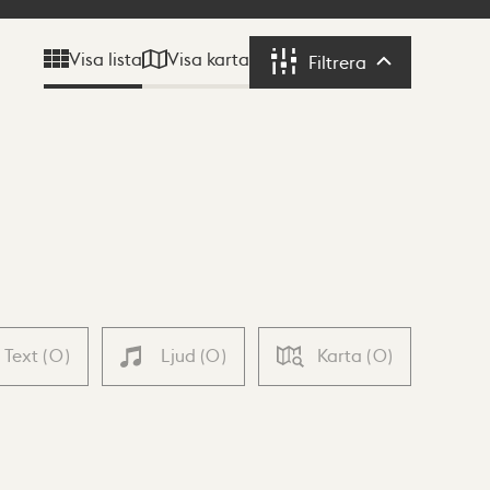
Visa karta
Visa lista
Filtrera
Filtrera
Text
(
0
)
Ljud
(
0
)
Karta
(
0
)