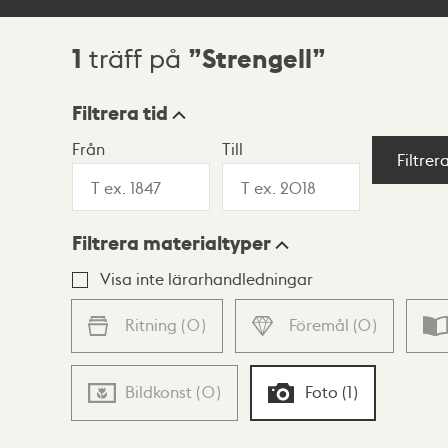
1
Strengell
träff på
Sökresultat
Filtrera tid
Från
Till
Visningsläge
Filtrer
Filtrera materialtyper
Lista
Karta
Visa inte lärarhandledningar
Ritning
(
0
)
Föremål
(
0
)
Bildkonst
(
0
)
Foto
(
1
)