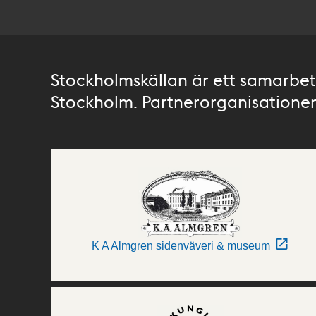
Stockholmskällan är ett samarbete
Stockholm. Partnerorganisationer 
K A Almgren sidenväveri & museum