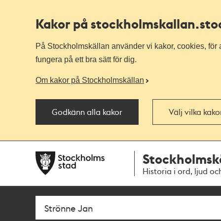
Kakor på stockholmskallan
.st
På Stockholmskällan använder vi kakor, cookies, för a
fungera på ett bra sätt för dig.
Om kakor på Stockholmskällan
Godkänn alla kakor
Välj vilka kak
Till
Till
Stockholmsk
navigationen
huvudinnehållet
Historia i ord, ljud oc
Sök
Fritextsök