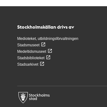
Kontakt
Stockholmskällan
Stockholmskällan drivs av
Medioteket, utbildningsförvaltningen
Stadsmuseet
Medeltidsmuseet
Stadsbiblioteket
Stadsarkivet