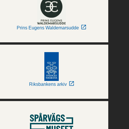
Prins Eugens Waldemarsudde
Riksbankens arkiv