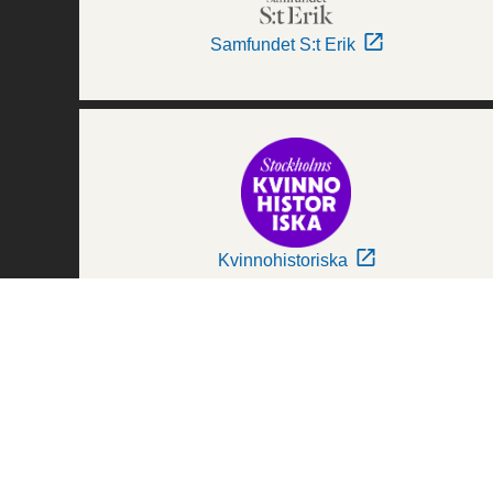
Samfundet S:t Erik
Kvinnohistoriska
Världskulturmuseerna