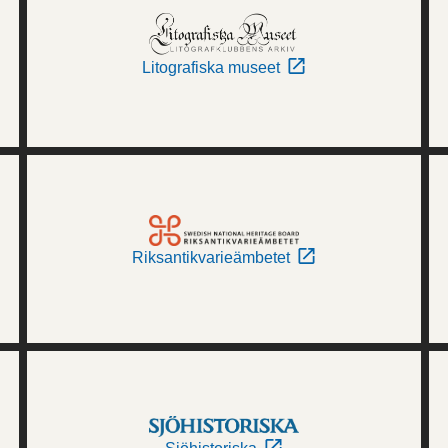
Litografiska museet
Riksantikvarieämbetet