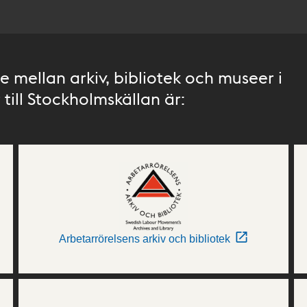
 mellan arkiv, bibliotek och museer i
till Stockholmskällan är:
Arbetarrörelsens arkiv och bibliotek