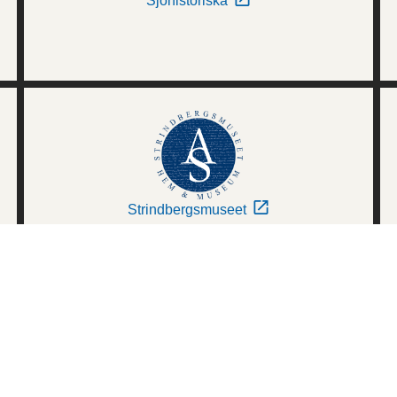
Sjöhistoriska
Strindbergsmuseet