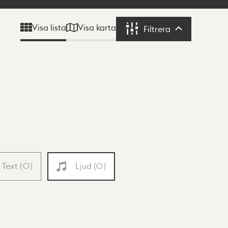
Visa karta
Visa lista
Filtrera
Filtrera
Text
(
0
)
Ljud
(
0
)