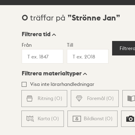
0
Strönne Jan
träffar på
Sökresultat
Filtrera tid
Från
Till
Visningsläge
Filtrer
Filtrera materialtyper
Lista
Karta
Visa inte lärarhandledningar
Ritning
(
0
)
Föremål
(
0
)
Karta
(
0
)
Bildkonst
(
0
)