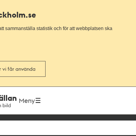
ockholm.se
tt sammanställa statistik och för att webbplatsen ska
or vi får använda
ällan
Meny
h bild