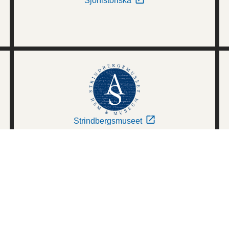
Sjöhistoriska
Strindbergsmuseet