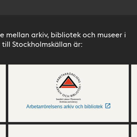
 mellan arkiv, bibliotek och museer i
till Stockholmskällan är:
Arbetarrörelsens arkiv och bibliotek