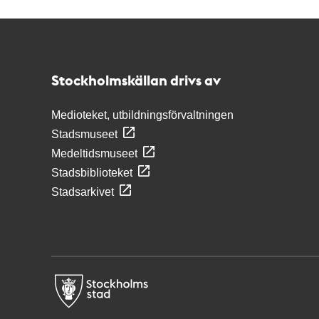
Kontakt
Stockholmskällan
Stockholmskällan drivs av
Medioteket, utbildningsförvaltningen
Stadsmuseet
Medeltidsmuseet
Stadsbiblioteket
Stadsarkivet