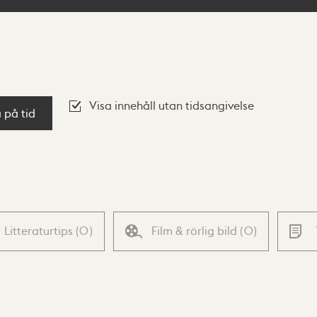
Visa innehåll utan tidsangivelse
a på tid
Litteraturtips
(
0
)
Film & rörlig bild
(
0
)