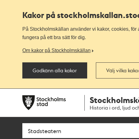
Kakor på stockholmskallan
.st
På Stockholmskällan använder vi kakor, cookies, för a
fungera på ett bra sätt för dig.
Om kakor på Stockholmskällan
Godkänn alla kakor
Välj vilka kak
Till
Till
Stockholmsk
navigationen
huvudinnehållet
Historia i ord, ljud oc
Sök
Fritextsök