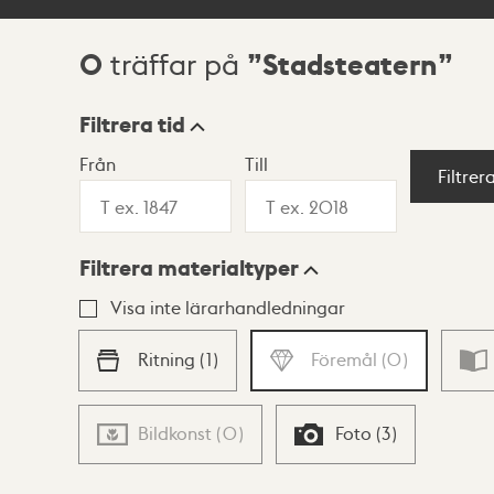
0
Stadsteatern
träffar på
Sökresultat
Filtrera tid
Från
Till
Visningsläge
Filtrer
Filtrera materialtyper
Lista
Karta
Visa inte lärarhandledningar
Ritning
(
1
)
Föremål
(
0
)
Bildkonst
(
0
)
Foto
(
3
)