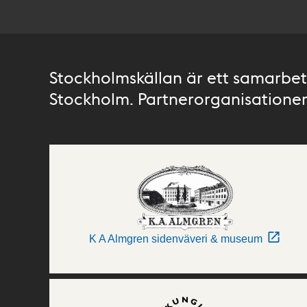
Stockholmskällan är ett samarbete
Stockholm. Partnerorganisationer 
K A Almgren sidenväveri & museum