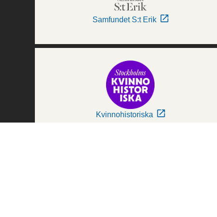
Samfundet S:t Erik
Kvinnohistoriska
Världskulturmuseerna