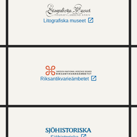
Litografiska museet
Riksantikvarieämbetet