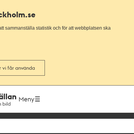
ockholm.se
tt sammanställa statistik och för att webbplatsen ska
or vi får använda
ällan
Meny
h bild