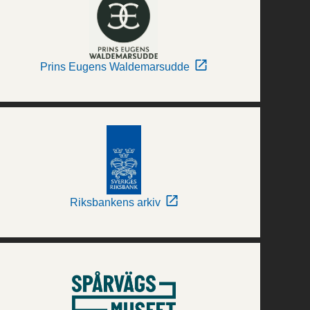
Prins Eugens Waldemarsudde
Riksbankens arkiv