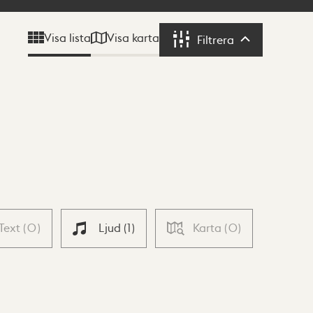
Visa karta
Visa lista
Filtrera
Filtrera
Text
(
0
)
Ljud
(
1
)
Karta
(
0
)