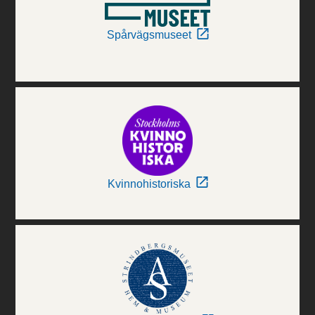
Spårvägsmuseet
Kvinnohistoriska