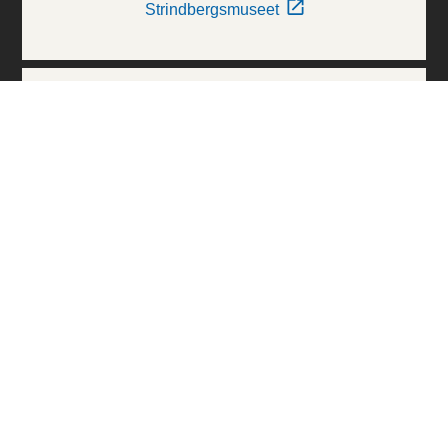
Strindbergsmuseet
Thielska Galleriet
Världskulturmuseerna