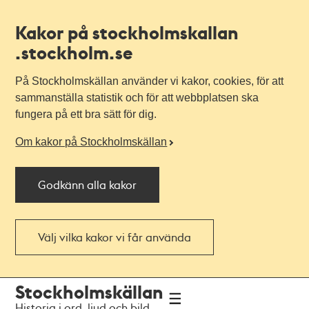
Kakor på stockholmskallan
.stockholm.se
På Stockholmskällan använder vi kakor, cookies, för att
sammanställa statistik och för att webbplatsen ska
fungera på ett bra sätt för dig.
Om kakor på Stockholmskällan
Godkänn alla kakor
Välj vilka kakor vi får använda
Till
Till
Stockholmskällan
navigationen
huvudinnehållet
Historia i ord, ljud och bild