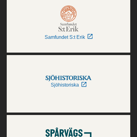
Samfundet S:t Erik
Sjöhistoriska