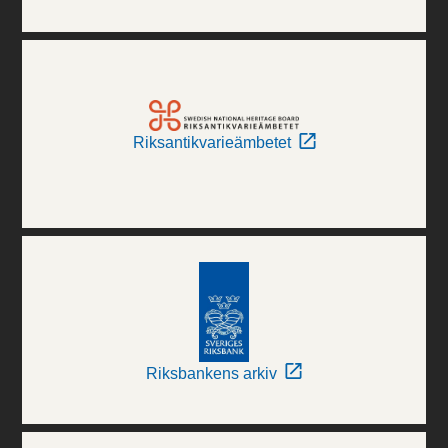
Riksantikvarieämbetet
Riksbankens arkiv