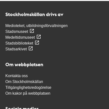
Kontakt
Stockholmskällan
Stockholmskällan drivs av
Medioteket, utbildningsförvaltningen
Stadsmuseet
Medeltidsmuseet
Stadsbiblioteket
Stadsarkivet
Om webbplatsen
Kontakta oss
Om Stockholmskällan
Tillgänglighetsredogörelse
Om kakor på webbplatsen
Sociala medier