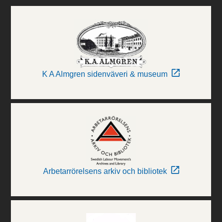
K A Almgren sidenväveri & museum
Arbetarrörelsens arkiv och bibliotek