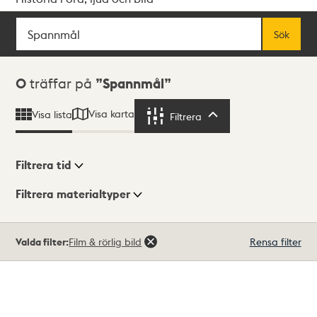
Sök
Fritextsök
Sök
Sökresultat
0
träffar på
Spannmål
Visa karta
Visa lista
Filtrera
Filtrera
Filtrera tid
Filtrera materialtyper
Visningsläge
Totalt
Valda filter:
Film & rörlig bild
Rensa filter
0
träffar
Lista
Karta