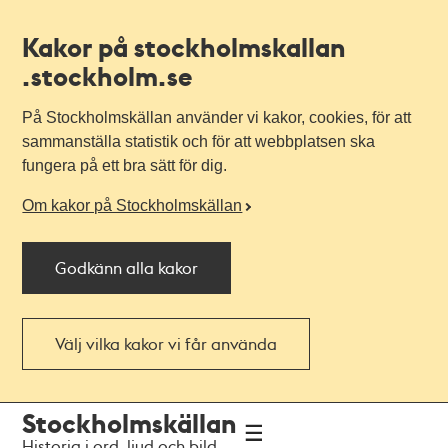
Kakor på stockholmskallan
.stockholm.se
På Stockholmskällan använder vi kakor, cookies, för att
sammanställa statistik och för att webbplatsen ska
fungera på ett bra sätt för dig.
Om kakor på Stockholmskällan
Godkänn alla kakor
Välj vilka kakor vi får använda
Till
Till
Stockholmskällan
navigationen
huvudinnehållet
Historia i ord, ljud och bild