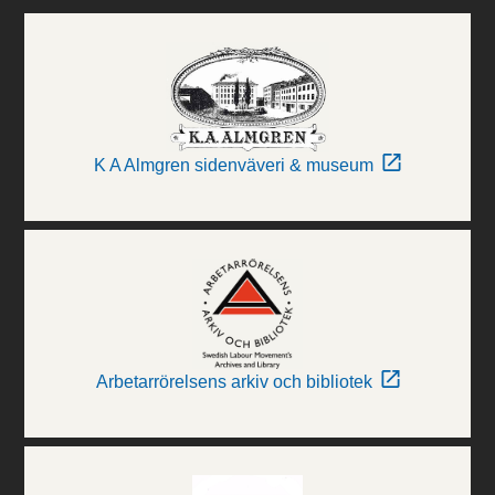
K A Almgren sidenväveri & museum
Arbetarrörelsens arkiv och bibliotek