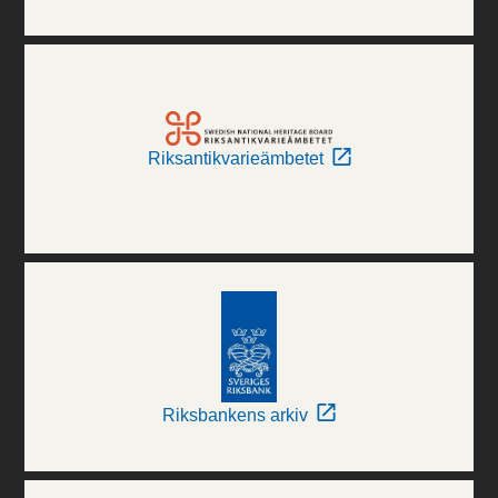
Riksantikvarieämbetet
Riksbankens arkiv