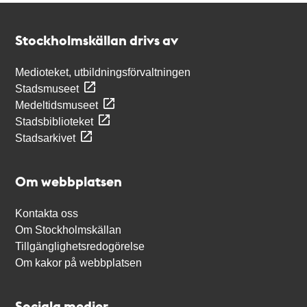
Kontakt
Stockholmskällan
Stockholmskällan drivs av
Medioteket, utbildningsförvaltningen
Stadsmuseet
Medeltidsmuseet
Stadsbiblioteket
Stadsarkivet
Om webbplatsen
Kontakta oss
Om Stockholmskällan
Tillgänglighetsredogörelse
Om kakor på webbplatsen
Sociala medier