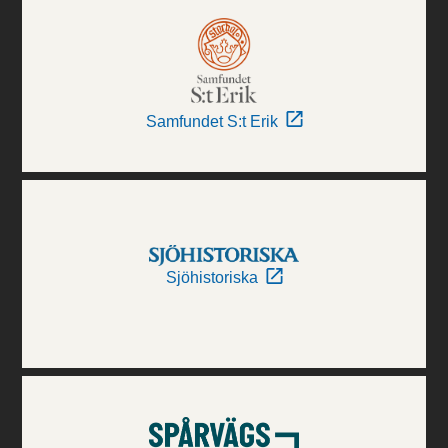
Samfundet S:t Erik
Sjöhistoriska