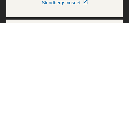
Strindbergsmuseet
Thielska Galleriet
Världskulturmuseerna