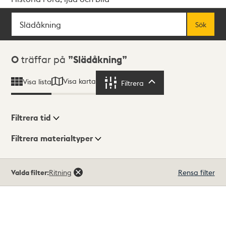
Sök
Fritextsök
Sök
Sökresultat
0
träffar på
Slädåkning
Visa karta
Visa lista
Filtrera
Filtrera
Filtrera tid
Filtrera materialtyper
Visningsläge
Totalt
Valda filter:
Ritning
Rensa filter
0
träffar
Lista
Karta