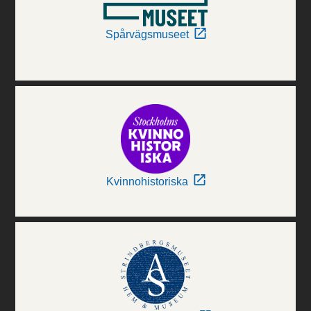
Spårvägsmuseet
Kvinnohistoriska