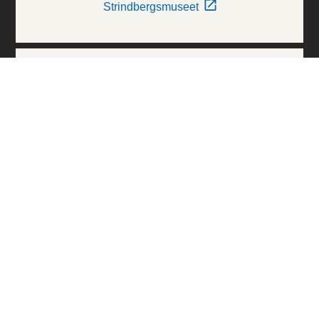
Strindbergsmuseet
Thielska Galleriet
Världskulturmuseerna