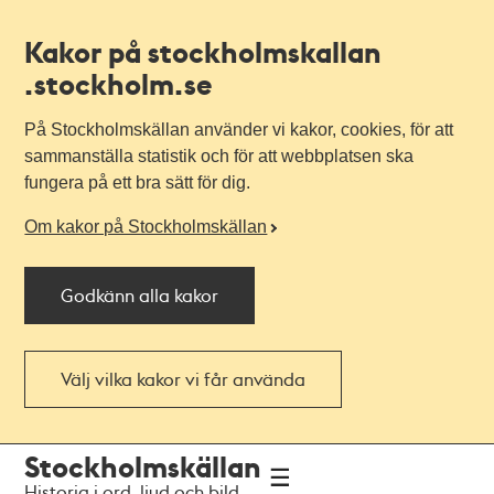
Kakor på stockholmskallan
.stockholm.se
På Stockholmskällan använder vi kakor, cookies, för att
sammanställa statistik och för att webbplatsen ska
fungera på ett bra sätt för dig.
Om kakor på Stockholmskällan
Godkänn alla kakor
Välj vilka kakor vi får använda
Till
Till
Stockholmskällan
navigationen
huvudinnehållet
Historia i ord, ljud och bild