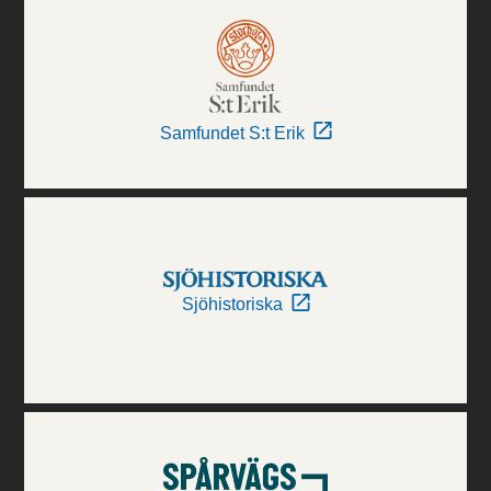
Samfundet S:t Erik
Sjöhistoriska