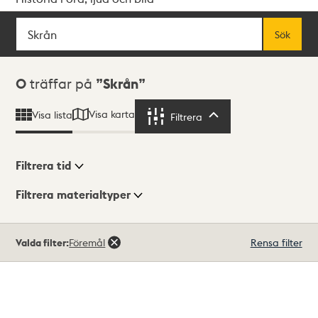
Sök
Fritextsök
Sök
Sökresultat
0
träffar på
Skrån
Visa karta
Visa lista
Filtrera
Filtrera
Filtrera tid
Filtrera materialtyper
Visningsläge
Totalt
Valda filter:
Föremål
Rensa filter
0
träffar
Lista
Karta