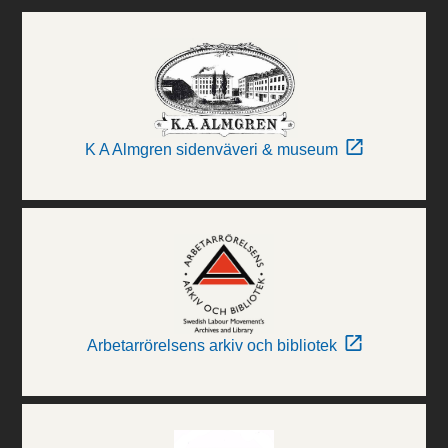
K A Almgren sidenväveri & museum
Arbetarrörelsens arkiv och bibliotek