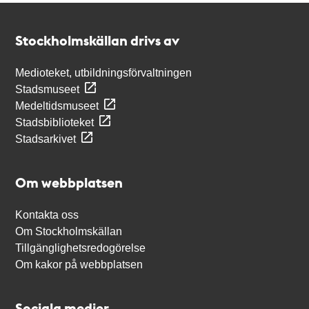
Kontakt
Stockholmskällan
Stockholmskällan drivs av
Medioteket, utbildningsförvaltningen
Stadsmuseet
Medeltidsmuseet
Stadsbiblioteket
Stadsarkivet
Om webbplatsen
Kontakta oss
Om Stockholmskällan
Tillgänglighetsredogörelse
Om kakor på webbplatsen
Sociala medier