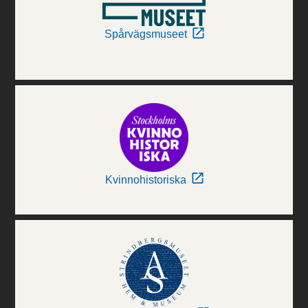
Spårvägsmuseet
Kvinnohistoriska