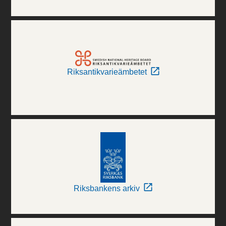
Riksantikvarieämbetet
Riksbankens arkiv