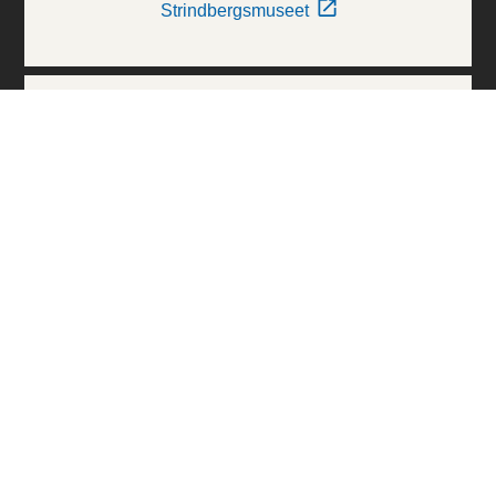
Strindbergsmuseet
Thielska Galleriet
Världskulturmuseerna