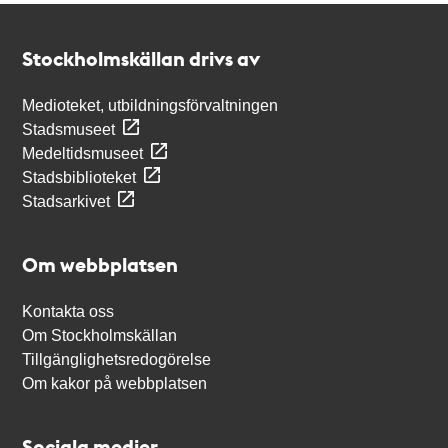
Kontakt
Stockholmskällan
Stockholmskällan drivs av
Medioteket, utbildningsförvaltningen
Stadsmuseet
Medeltidsmuseet
Stadsbiblioteket
Stadsarkivet
Om webbplatsen
Kontakta oss
Om Stockholmskällan
Tillgänglighetsredogörelse
Om kakor på webbplatsen
Sociala medier