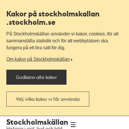
Kakor på stockholmskallan
.stockholm.se
På Stockholmskällan använder vi kakor, cookies, för att
sammanställa statistik och för att webbplatsen ska
fungera på ett bra sätt för dig.
Om kakor på Stockholmskällan
Godkänn alla kakor
Välj vilka kakor vi får använda
Till
Till
Stockholmskällan
navigationen
huvudinnehållet
Historia i ord, ljud och bild