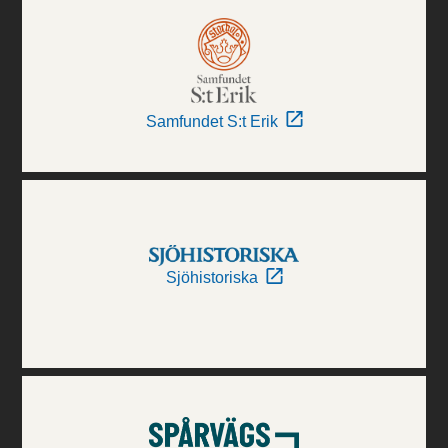
Samfundet S:t Erik
Sjöhistoriska