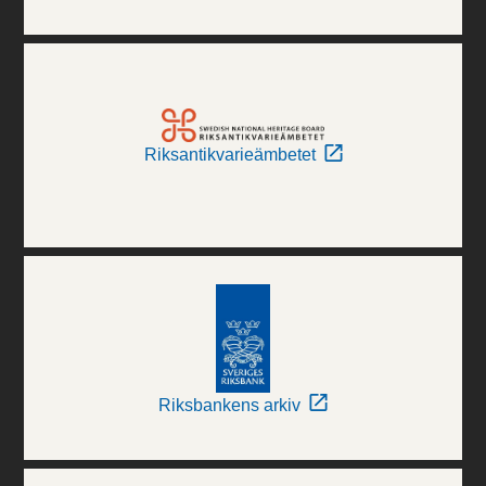
Riksantikvarieämbetet
Riksbankens arkiv