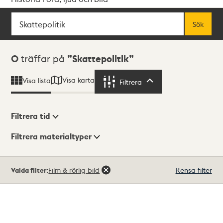
Sök
Fritextsök
Sök
Sökresultat
0
träffar på
Skattepolitik
Visa karta
Visa lista
Filtrera
Filtrera
Filtrera tid
Filtrera materialtyper
Visningsläge
Totalt
Valda filter:
Film & rörlig bild
Rensa filter
0
träffar
Lista
Karta