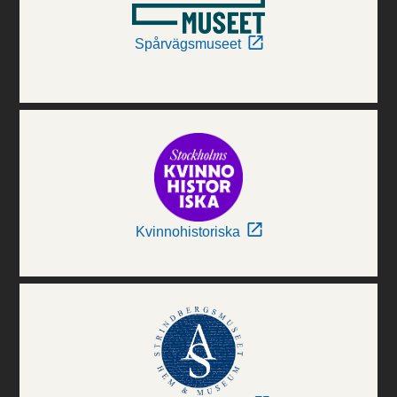
Spårvägsmuseet
Kvinnohistoriska