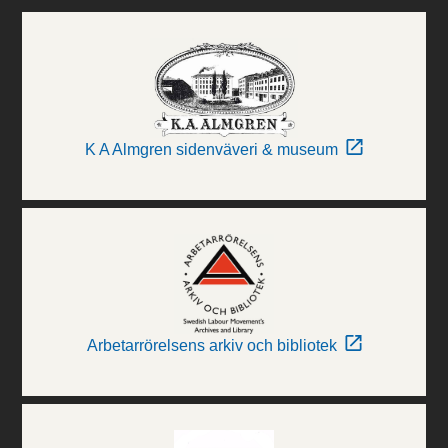
K A Almgren sidenväveri & museum
Arbetarrörelsens arkiv och bibliotek