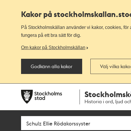
Kakor på stockholmskallan
.st
På Stockholmskällan använder vi kakor, cookies, för a
fungera på ett bra sätt för dig.
Om kakor på Stockholmskällan
Godkänn alla kakor
Välj vilka kak
Till
Till
Stockholmsk
navigationen
huvudinnehållet
Historia i ord, ljud oc
Sök
Fritextsök