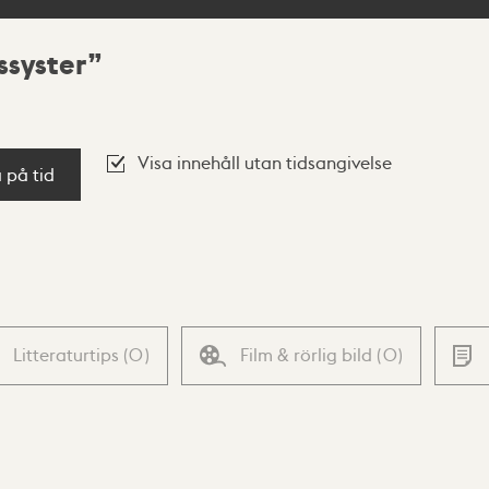
ssyster
Visa innehåll utan tidsangivelse
a på tid
Litteraturtips
(
0
)
Film & rörlig bild
(
0
)