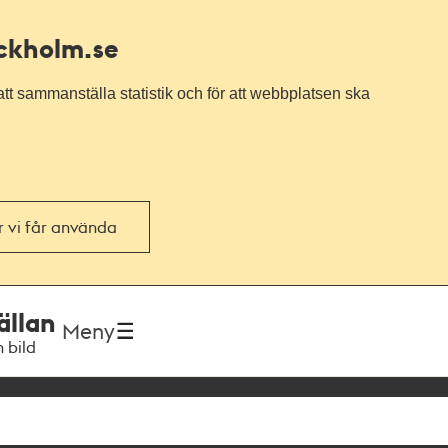
ockholm.se
tt sammanställa statistik och för att webbplatsen ska
or vi får använda
ällan
Meny
h bild