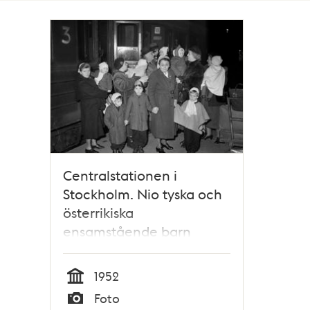
Totalt
1
träffar
Centralstationen i
Stockholm. Nio tyska och
österrikiska
ensamstående barn
under 6 år kom på
torsdagskvällen den 6
1952
mars 1952 till Stockholm.
Tid
Foto
De omhändertogs av