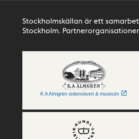
Stockholmskällan är ett samarbete
Stockholm. Partnerorganisationer 
K A Almgren sidenväveri & museum