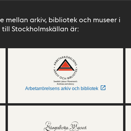
 mellan arkiv, bibliotek och museer i
till Stockholmskällan är:
Arbetarrörelsens arkiv och bibliotek