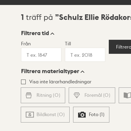
1
Schulz Ellie Rödakor
träff på
Sökresultat
Filtrera tid
Från
Till
Visningsläge
Filtrer
Filtrera materialtyper
Lista
Karta
Visa inte lärarhandledningar
Ritning
(
0
)
Föremål
(
0
)
Bildkonst
(
0
)
Foto
(
1
)