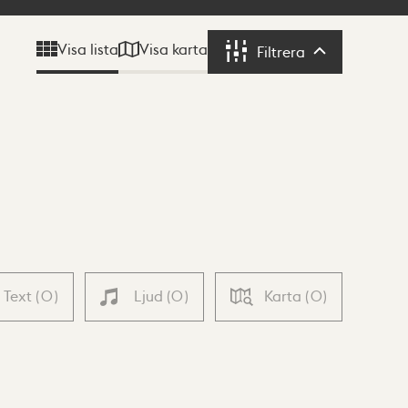
Visa karta
Visa lista
Filtrera
Filtrera
Text
(
0
)
Ljud
(
0
)
Karta
(
0
)