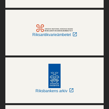
Riksantikvarieämbetet
Riksbankens arkiv