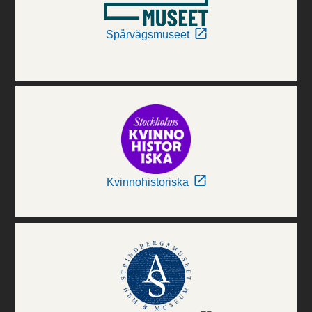
Spårvägsmuseet
Kvinnohistoriska