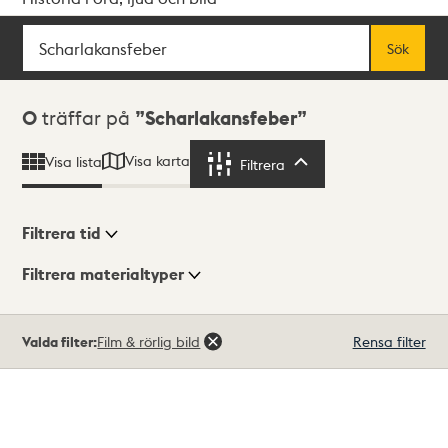
Sök
Fritextsök
Sök
Sökresultat
0
träffar på
Scharlakansfeber
Visa karta
Visa lista
Filtrera
Filtrera
Filtrera tid
Filtrera materialtyper
Visningsläge
Totalt
Valda filter:
Film & rörlig bild
Rensa filter
0
träffar
Lista
Karta