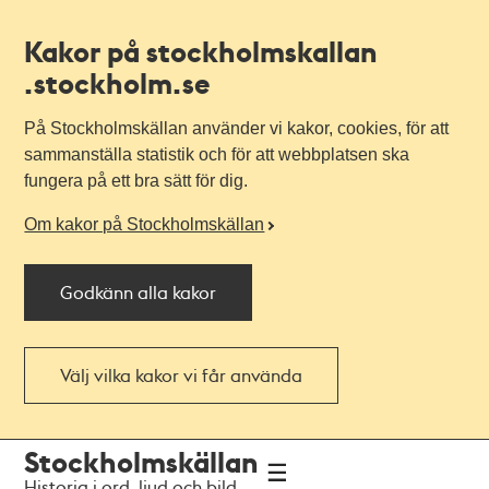
Kakor på stockholmskallan
.stockholm.se
På Stockholmskällan använder vi kakor, cookies, för att
sammanställa statistik och för att webbplatsen ska
fungera på ett bra sätt för dig.
Om kakor på Stockholmskällan
Godkänn alla kakor
Välj vilka kakor vi får använda
Till
Till
Stockholmskällan
navigationen
huvudinnehållet
Historia i ord, ljud och bild