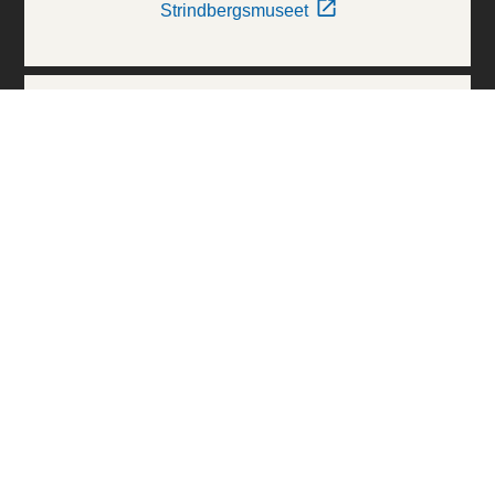
Strindbergsmuseet
Thielska Galleriet
Världskulturmuseerna