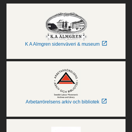
K A Almgren sidenväveri & museum
Arbetarrörelsens arkiv och bibliotek