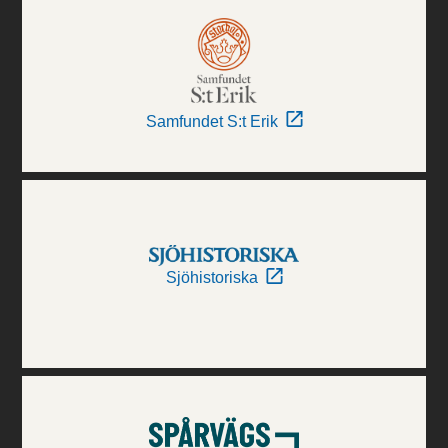
Samfundet S:t Erik
Sjöhistoriska