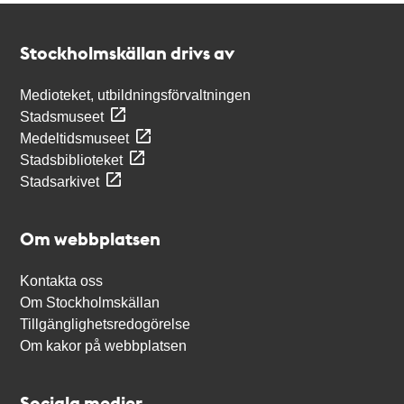
Kontakt
Stockholmskällan
Stockholmskällan drivs av
Medioteket, utbildningsförvaltningen
Stadsmuseet
Medeltidsmuseet
Stadsbiblioteket
Stadsarkivet
Om webbplatsen
Kontakta oss
Om Stockholmskällan
Tillgänglighetsredogörelse
Om kakor på webbplatsen
Sociala medier