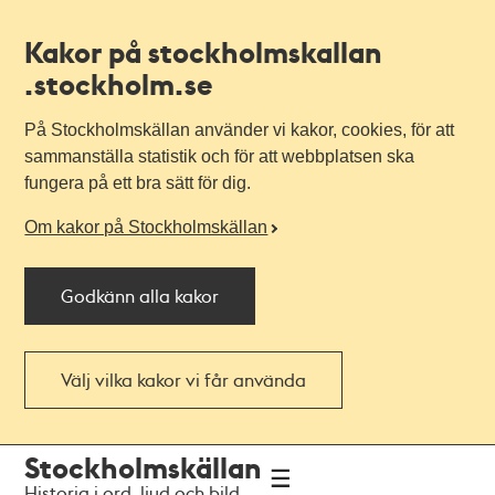
Kakor på stockholmskallan
.stockholm.se
På Stockholmskällan använder vi kakor, cookies, för att
sammanställa statistik och för att webbplatsen ska
fungera på ett bra sätt för dig.
Om kakor på Stockholmskällan
Godkänn alla kakor
Välj vilka kakor vi får använda
Till
Till
Stockholmskällan
navigationen
huvudinnehållet
Historia i ord, ljud och bild