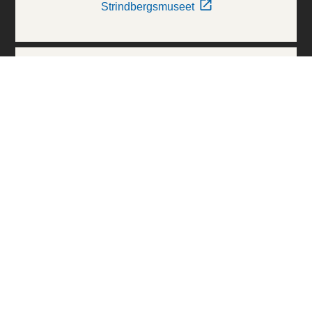
Strindbergsmuseet
Thielska Galleriet
Världskulturmuseerna