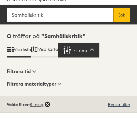
Sök
Fritextsök
Sök
Sökresultat
0
träffar på
Samhällskritik
Visa karta
Visa lista
Filtrera
Filtrera
Filtrera tid
Filtrera materialtyper
Visningsläge
Totalt
Valda filter:
Ritning
Rensa filter
0
träffar
Lista
Karta