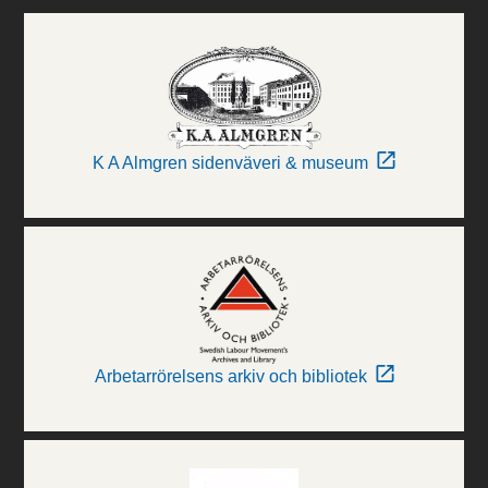
K A Almgren sidenväveri & museum
Arbetarrörelsens arkiv och bibliotek