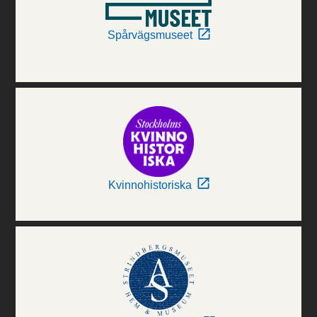
Spårvägsmuseet
Kvinnohistoriska