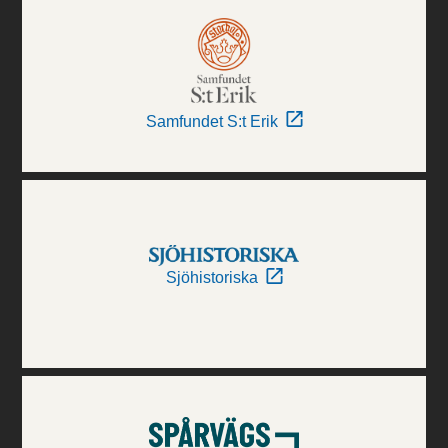
Samfundet S:t Erik
Sjöhistoriska