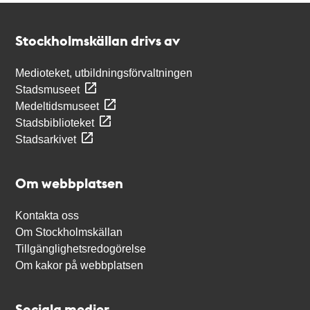
Kontakt
Stockholmskällan
Stockholmskällan drivs av
Medioteket, utbildningsförvaltningen
Stadsmuseet
Medeltidsmuseet
Stadsbiblioteket
Stadsarkivet
Om webbplatsen
Kontakta oss
Om Stockholmskällan
Tillgänglighetsredogörelse
Om kakor på webbplatsen
Sociala medier