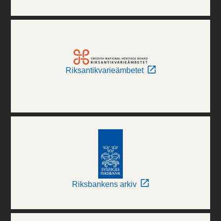
Riksantikvarieämbetet
Riksbankens arkiv